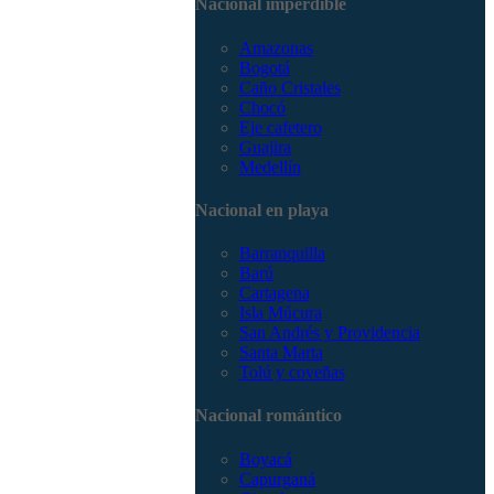
Nacional imperdible
3168785400
Amazonas
Bogotá
Caño Cristales
Chocó
Eje cafetero
Guajira
Medellín
Nacional en playa
Barranquilla
Barú
Cartagena
Isla Múcura
San Andrés y Providencia
Santa Marta
Tolú y coveñas
Nacional romántico
Boyacá
Capurganá