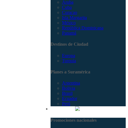
Aruba
Cuba
Curacao
Isla Margarita
México
República Dominicana
Panamá
Destinos de Ciudad
Europa
Turquía
Planes a Suramérica
Argentina
Bolivia
Brasil
Ecuador
Perú
Promociones
Promociones nacionales