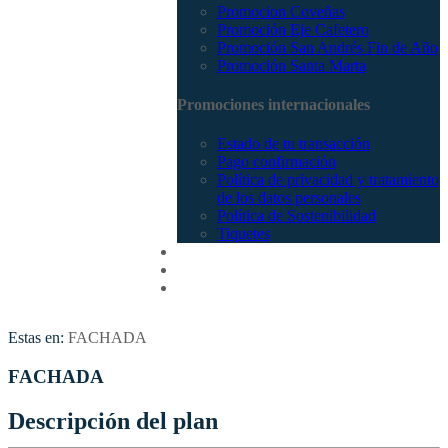
Promocion Coveñas
Promoción Eje Cafetero
Promoción San Andrés Fin de Año
Promoción Santa Marta
Promociones internacionales
Estado de tu transacción
Pago confirmación
Política de privacidad y tratamiento
de los datos personales
Política de Sostenibilidad
Tiquetes
Cotizar
Vuelos
Contactenos
Estas en:
FACHADA
FACHADA
Descripción del plan