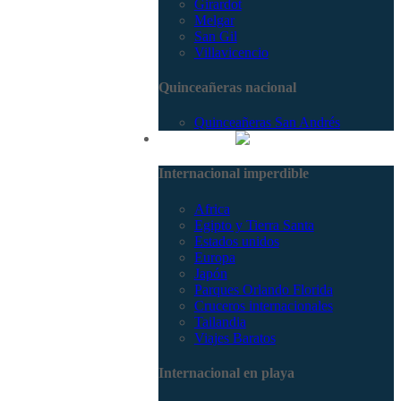
Girardot
Melgar
San Gil
Villavicencio
Quinceañeras nacional
Quinceañeras San Andrés
Internacional
Internacional imperdible
Africa
Egipto y Tierra Santa
Estados unidos
Europa
Japón
Parques Orlando Florida
Cruceros internacionales
Tailandia
Viajes Baratos
Internacional en playa