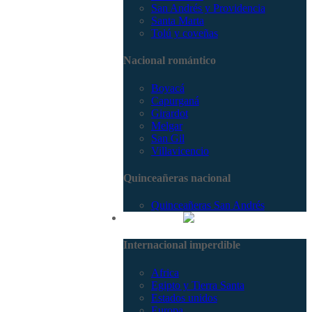
San Andrés y Providencia
Santa Marta
Tolú y coveñas
Nacional romántico
Boyacá
Capurganá
Girardot
Melgar
San Gil
Villavicencio
Quinceañeras nacional
Quinceañeras San Andrés
Internacional
Internacional imperdible
Africa
Egipto y Tierra Santa
Estados unidos
Europa