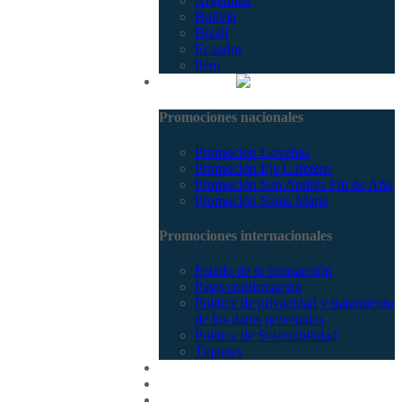
Argentina
Bolivia
Brasil
Ecuador
Perú
Promociones
Promociones nacionales
Promocion Coveñas
Promoción Eje Cafetero
Promoción San Andrés Fin de Año
Promoción Santa Marta
Promociones internacionales
Estado de tu transacción
Pago confirmación
Política de privacidad y tratamiento
de los datos personales
Política de Sostenibilidad
Tiquetes
Cotizar
Vuelos
Contactenos