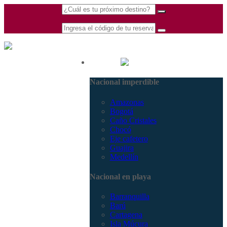
(601) 530 5586 -
Nacional
3168770630
Nacional imperdible
3168785400
Amazonas
Bogotá
Caño Cristales
Chocó
Eje cafetero
Guajira
Medellín
Nacional en playa
Barranquilla
Barú
Cartagena
Isla Múcura