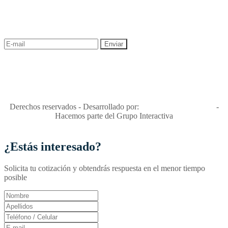
¡Recibe las mejores promociones para tus viajes,
descuentos y ofertas!
"Viajes Interactiva SAS - Nit 900.460.613-2, amiga de los niños y
niñas y enemiga de su explotación y de su abuso sexual."
Apóyamos la ley 679 que penaliza estos delitos en Colombia"
RNT No. 26346
Derechos reservados - Desarrollado por:
T&T Interactiva S.A.S
-
Hacemos parte del Grupo Interactiva
¿Estás interesado?
Solicita tu cotización y obtendrás respuesta en el menor tiempo
posible