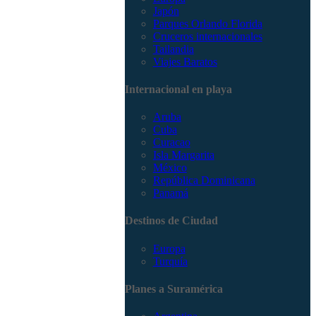
Japón
Parques Orlando Florida
Cruceros internacionales
Tailandia
Viajes Baratos
Internacional en playa
Aruba
Cuba
Curacao
Isla Margarita
México
República Dominicana
Panamá
Destinos de Ciudad
Europa
Turquía
Planes a Suramérica