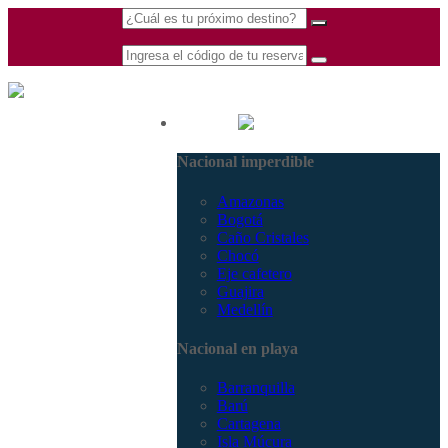
(601) 530 5586 -
Nacional
3168770630
Nacional imperdible
3168785400
Amazonas
Bogotá
Caño Cristales
Chocó
Eje cafetero
Guajira
Medellín
Nacional en playa
Barranquilla
Barú
Cartagena
Isla Múcura