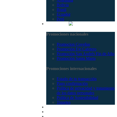
Argentina
Bolivia
Brasil
Ecuador
Perú
Promociones
Promociones nacionales
Promocion Coveñas
Promoción Eje Cafetero
Promoción San Andrés Fin de Año
Promoción Santa Marta
Promociones internacionales
Estado de tu transacción
Pago confirmación
Política de privacidad y tratamiento
de los datos personales
Política de Sostenibilidad
Tiquetes
Cotizar
Vuelos
Contactenos