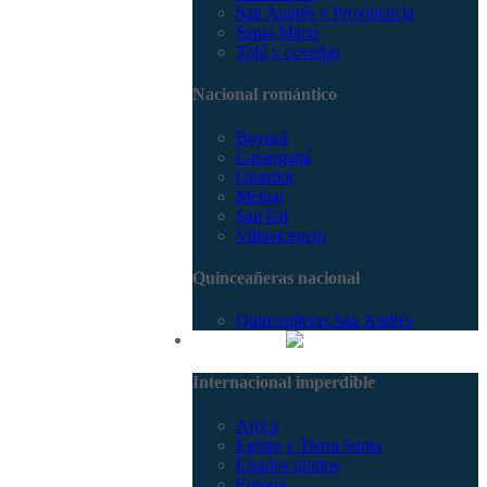
San Andrés y Providencia
Santa Marta
Tolú y coveñas
Nacional romántico
Boyacá
Capurganá
Girardot
Melgar
San Gil
Villavicencio
Quinceañeras nacional
Quinceañeras San Andrés
Internacional
Internacional imperdible
Africa
Egipto y Tierra Santa
Estados unidos
Europa