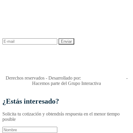
NEWSLETTER
¡Recibe las mejores promociones para tus viajes,
descuentos y ofertas!
"Viajes Interactiva SAS - Nit 900.460.613-2, amiga de los niños y
niñas y enemiga de su explotación y de su abuso sexual."
Apóyamos la ley 679 que penaliza estos delitos en Colombia"
RNT No. 26346
Derechos reservados - Desarrollado por:
T&T Interactiva S.A.S
-
Hacemos parte del Grupo Interactiva
¿Estás interesado?
Solicita tu cotización y obtendrás respuesta en el menor tiempo
posible