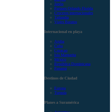
Japón
Parques Orlando Florida
Cruceros internacionales
Tailandia
Viajes Baratos
Internacional en playa
Aruba
Cuba
Curacao
Isla Margarita
México
República Dominicana
Panamá
Destinos de Ciudad
Europa
Turquía
Planes a Suramérica