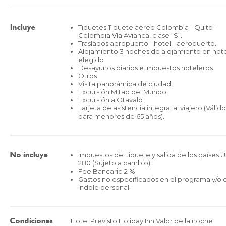
Tiquetes Tiquete aéreo Colombia - Quito -
Incluye
Colombia Vía Avianca, clase “S”.
Traslados aeropuerto - hotel - aeropuerto.
Alojamiento 3 noches de alojamiento en hot
elegido.
Desayunos diarios e Impuestos hoteleros.
Otros
Visita panorámica de ciudad.
Excursión Mitad del Mundo.
Excursión a Otavalo.
Tarjeta de asistencia integral al viajero (Válido
para menores de 65 años).
Impuestos del tiquete y salida de los países 
No incluye
280 (Sujeto a cambio).
Fee Bancario 2 %.
Gastos no especificados en el programa y/o 
índole personal.
Hotel Previsto Holiday Inn Valor de la noche
Condiciones