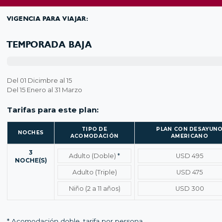
VIGENCIA PARA VIAJAR:
TEMPORADA BAJA
Del 01 Dicimbre al 15
Del 15 Enero al 31 Marzo
Tarifas para este plan:
TIPO DE
PLAN CON DESAYUN
NOCHES
ACOMODACIÓN
AMERICANO
Temporada baja – Tarifas por noches y tipo de acomodación
3
Adulto (Doble)
*
USD 495
NOCHE(S)
Adulto (Triple)
USD 475
Niño (2 a 11 años)
USD 300
* Acomodación doble, tarifa por persona