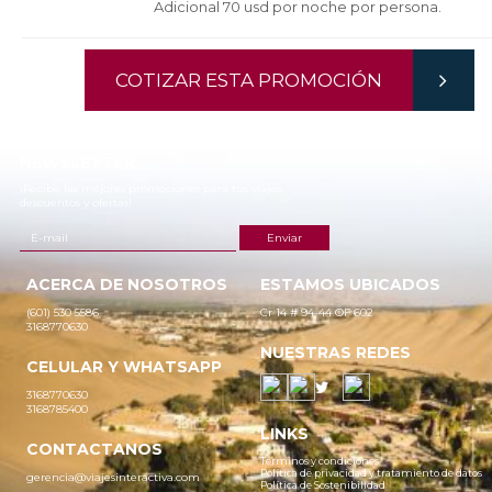
Adicional 70 usd por noche por persona.
COTIZAR ESTA PROMOCIÓN
NEWSLETTER
¡Recibe las mejores promociones para tus viajes,
descuentos y ofertas!
ACERCA DE NOSOTROS
ESTAMOS UBICADOS
(601) 530 5586
Cr 14 # 94-44 OF 602
3168770630
NUESTRAS REDES
CELULAR Y WHATSAPP
3168770630
3168785400
LINKS
CONTACTANOS
Términos y condiciones
Política de privacidad y tratamiento de datos
gerencia@viajesinteractiva.com
Política de Sostenibilidad