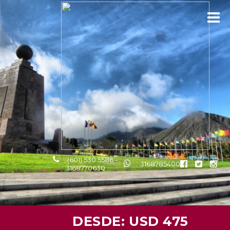
(601) 530 5586 -
3168785400
3168770630
DESDE: USD 475