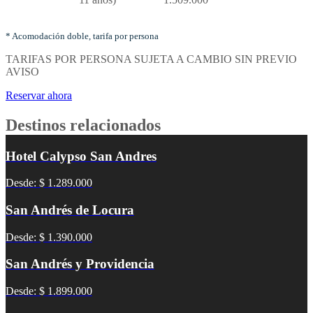
y
tipo
de
* Acomodación doble, tarifa por persona
acomodación
TARIFAS POR PERSONA SUJETA A CAMBIO SIN PREVIO
AVISO
Reservar ahora
Destinos relacionados
Hotel Calypso San Andres
Desde: $ 1.289.000
San Andrés de Locura
Desde: $ 1.390.000
San Andrés y Providencia
Desde: $ 1.899.000