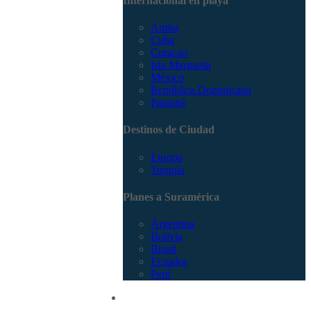
Internacional en playa
Aruba
Cuba
Curacao
Isla Margarita
México
República Dominicana
Panamá
Destinos de Ciudad
Europa
Turquía
Planes a Suramérica
Argentina
Bolivia
Brasil
Ecuador
Perú
Promociones