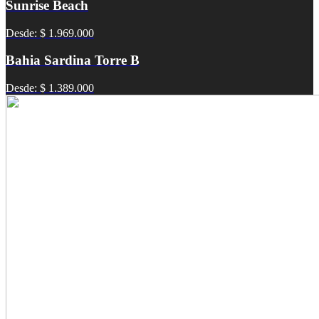
Sunrise Beach
Desde: $ 1.969.000
Bahia Sardina Torre B
Desde: $ 1.389.000