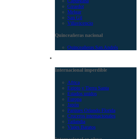
Capurganá
Girardot
Melgar
San Gil
Villavicencio
Quinceañeras nacional
Quinceañeras San Andrés
Internacional
Internacional imperdible
Africa
Egipto y Tierra Santa
Estados unidos
Europa
Japón
Parques Orlando Florida
Cruceros internacionales
Tailandia
Viajes Baratos