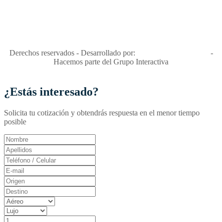
"Viajes Interactiva SAS - Nit 900.460.613-2, amiga de los niños y
niñas y enemiga de su explotación y de su abuso sexual."
Apóyamos la ley 679 que penaliza estos delitos en Colombia"
RNT No. 26346
Derechos reservados - Desarrollado por:
T&T Interactiva S.A.S
-
Hacemos parte del Grupo Interactiva
¿Estás interesado?
Solicita tu cotización y obtendrás respuesta en el menor tiempo
posible