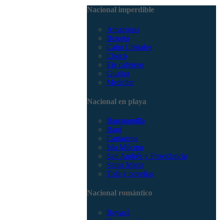
3168785400
Nacional imperdible
Amazonas
Bogotá
Caño Cristales
Chocó
Eje cafetero
Guajira
Medellín
Nacional en playa
Barranquilla
Barú
Cartagena
Isla Múcura
San Andrés y Providencia
Santa Marta
Tolú y coveñas
Nacional romántico
Boyacá