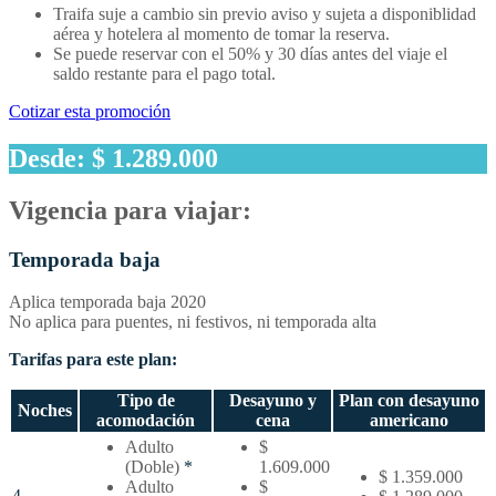
Traifa suje a cambio sin previo aviso y sujeta a disponiblidad
aérea y hotelera al momento de tomar la reserva.
Se puede reservar con el 50% y 30 días antes del viaje el
saldo restante para el pago total.
Cotizar esta promoción
Desde: $ 1.289.000
Vigencia para viajar:
Temporada baja
Aplica temporada baja 2020
No aplica para puentes, ni festivos, ni temporada alta
Tarifas para este plan:
Tipo de
Desayuno y
Plan con desayuno
Noches
acomodación
cena
americano
Temporada
Adulto
$
baja
(Doble)
*
1.609.000
$ 1.359.000
–
Adulto
$
4