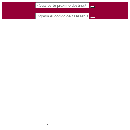
(601) 530 5586 -
Nacional
3168770630