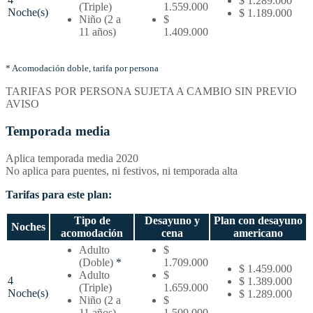
$ 1.289.000
Tarifas
(Triple)
1.559.000
Noche(s)
$ 1.189.000
por
Niño (2 a
$
noches
11 años)
1.409.000
y
tipo
de
* Acomodación doble, tarifa por persona
acomodación
TARIFAS POR PERSONA SUJETA A CAMBIO SIN PREVIO
AVISO
Temporada media
Aplica temporada media 2020
No aplica para puentes, ni festivos, ni temporada alta
Tarifas para este plan:
Tipo de
Desayuno y
Plan con desayuno
Noches
acomodación
cena
americano
Temporada
Adulto
$
media
(Doble)
*
1.709.000
$ 1.459.000
–
Adulto
$
4
$ 1.389.000
Tarifas
(Triple)
1.659.000
Noche(s)
$ 1.289.000
por
Niño (2 a
$
noches
11 años)
1.509.000