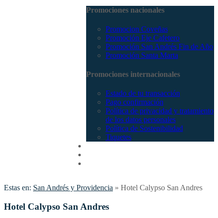
Promociones nacionales
Promocion Coveñas
Promoción Eje Cafetero
Promoción San Andrés Fin de Año
Promoción Santa Marta
Promociones internacionales
Estado de tu transacción
Pago confirmación
Política de privacidad y tratamiento
de los datos personales
Política de Sostenibilidad
Tiquetes
Cotizar
Vuelos
Contactenos
Estas en:
San Andrés y Providencia
»
Hotel Calypso San Andres
Hotel Calypso San Andres