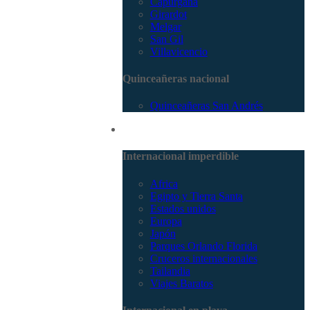
Capurganá
Girardot
Melgar
San Gil
Villavicencio
Quinceañeras nacional
Quinceañeras San Andrés
Internacional
Internacional imperdible
Africa
Egipto y Tierra Santa
Estados unidos
Europa
Japón
Parques Orlando Florida
Cruceros internacionales
Tailandia
Viajes Baratos