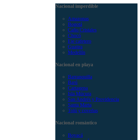
3168785400
Nacional imperdible
Amazonas
Bogotá
Caño Cristales
Chocó
Eje cafetero
Guajira
Medellín
Nacional en playa
Barranquilla
Barú
Cartagena
Isla Múcura
San Andrés y Providencia
Santa Marta
Tolú y coveñas
Nacional romántico
Boyacá