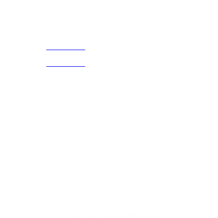
Acerca de
CELULAR Y WHATSAPP
nosotros
3168770630
(601) 530
5586
3168785400
3168770630
Nuestras redes