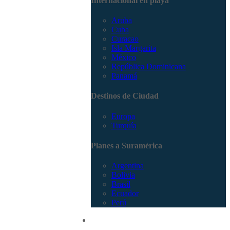
Internacional en playa
Aruba
Cuba
Curacao
Isla Margarita
México
República Dominicana
Panamá
Destinos de Ciudad
Europa
Turquía
Planes a Suramérica
Argentina
Bolivia
Brasil
Ecuador
Perú
Promociones