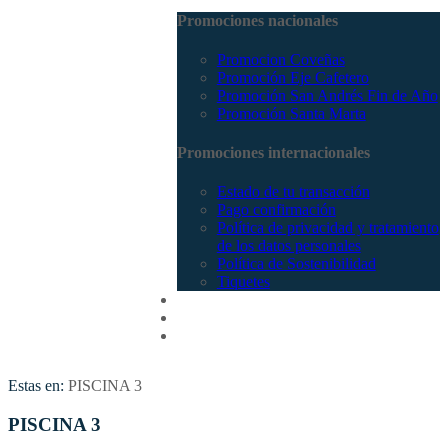
Promociones nacionales
Promocion Coveñas
Promoción Eje Cafetero
Promoción San Andrés Fin de Año
Promoción Santa Marta
Promociones internacionales
Estado de tu transacción
Pago confirmación
Política de privacidad y tratamiento
de los datos personales
Política de Sostenibilidad
Tiquetes
Cotizar
Vuelos
Contactenos
Estas en:
PISCINA 3
PISCINA 3