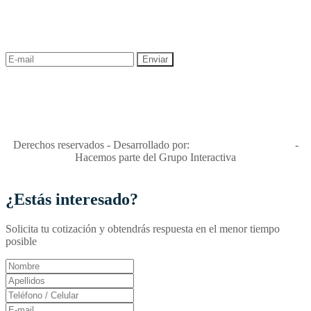
¡Recibe las mejores promociones para tus viajes,
descuentos y ofertas!
"Viajes Interactiva SAS - Nit 900.460.613-2, amiga de los niños y
niñas y enemiga de su explotación y de su abuso sexual."
Apóyamos la ley 679 que penaliza estos delitos en Colombia"
RNT No. 26346
Derechos reservados - Desarrollado por:
T&T Interactiva S.A.S
-
Hacemos parte del Grupo Interactiva
¿Estás interesado?
Solicita tu cotización y obtendrás respuesta en el menor tiempo
posible