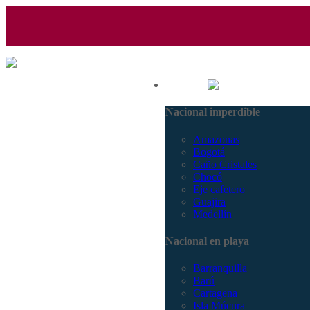
(601) 530 5586 - 3168770630
Nacional
3168785400
Nacional imperdible
Amazonas
Bogotá
Caño Cristales
Chocó
Eje cafetero
Guajira
Medellín
Nacional en playa
Barranquilla
Barú
Cartagena
Isla Múcura