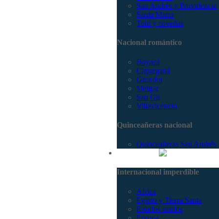
San Andrés y Providencia
Santa Marta
Tolú y coveñas
Nacional romántico
Boyacá
Capurganá
Girardot
Melgar
San Gil
Villavicencio
Quinceañeras nacional
Quinceañeras San Andrés
Internacional
Internacional imperdible
Africa
Egipto y Tierra Santa
Estados unidos
Europa