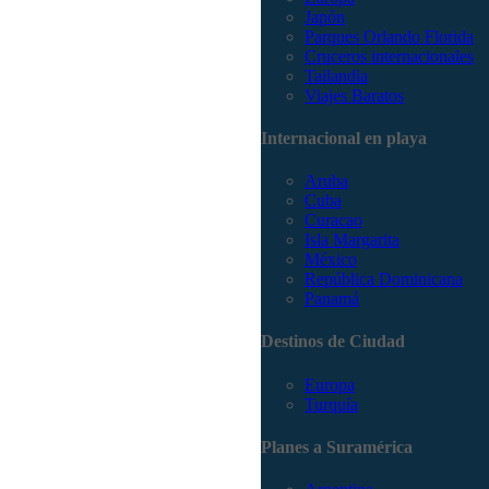
Japón
Parques Orlando Florida
Cruceros internacionales
Tailandia
Viajes Baratos
Internacional en playa
Aruba
Cuba
Curacao
Isla Margarita
México
República Dominicana
Panamá
Destinos de Ciudad
Europa
Turquía
Planes a Suramérica