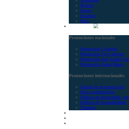
Argentina
Bolivia
Brasil
Ecuador
Perú
Promociones
Promociones nacionales
Promocion Coveñas
Promoción Eje Cafetero
Promoción San Andrés Fi
Promoción Santa Marta
Promociones internacionales
Estado de tu transacción
Pago confirmación
Política de privacidad y tr
Política de Sostenibilidad
Tiquetes
Cotizar
Vuelos
Contactenos