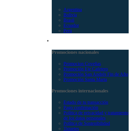
Argentina
Bolivia
Brasil
Ecuador
Perú
Promociones
Promociones nacionales
Promocion Coveñas
Promoción Eje Cafetero
Promoción San Andrés Fin de Año
Promoción Santa Marta
Promociones internacionales
Estado de tu transacción
Pago confirmación
Política de privacidad y tratamiento
de los datos personales
Política de Sostenibilidad
Tiquetes