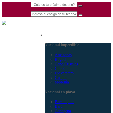
(601) 530 5586 -
Nacional
3168770630
3168785400
Nacional imperdible
Amazonas
Bogotá
Caño Cristales
Chocó
Eje cafetero
Guajira
Medellín
Nacional en playa
Barranquilla
Barú
Cartagena