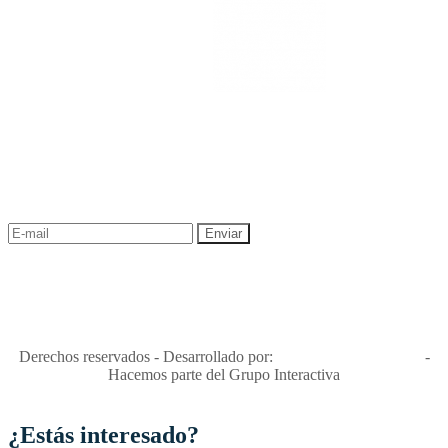
NEWSLETTER
¡Recibe las mejores promociones para tus viajes,
descuentos y ofertas!
"Viajes Interactiva SAS - Nit 900.460.613-2, amiga de los niños y
niñas y enemiga de su explotación y de su abuso sexual."
Apóyamos la ley 679 que penaliza estos delitos en Colombia"
RNT No. 26346
Derechos reservados - Desarrollado por:
T&T Interactiva S.A.S
-
Hacemos parte del Grupo Interactiva
¿Estás interesado?