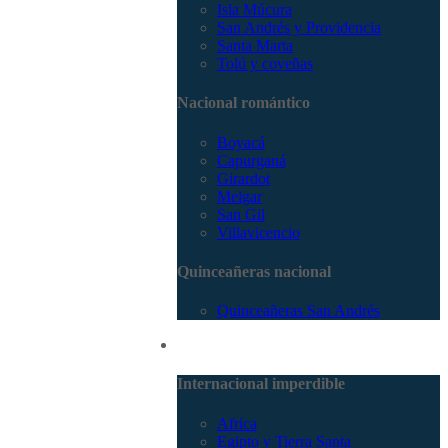
Isla Múcura
San Andrés y Providencia
Santa Marta
Tolú y coveñas
Nacional romántico
Boyacá
Capurganá
Girardot
Melgar
San Gil
Villavicencio
Quinceañeras nacional
Quinceañeras San Andrés
Internacional
Internacional imperdible
Africa
Egipto y Tierra Santa