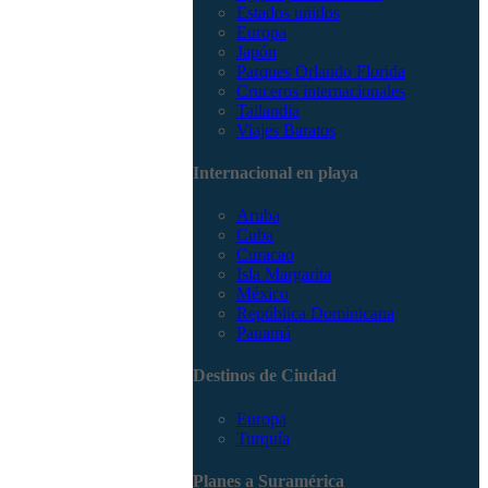
Estados unidos
Europa
Japón
Parques Orlando Florida
Cruceros internacionales
Tailandia
Viajes Baratos
Internacional en playa
Aruba
Cuba
Curacao
Isla Margarita
México
República Dominicana
Panamá
Destinos de Ciudad
Europa
Turquía
Planes a Suramérica