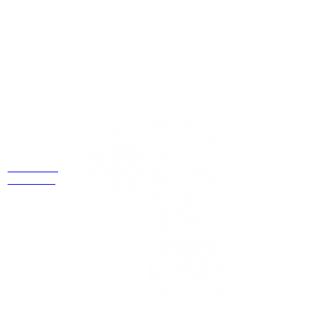
Estamos
ubicados
Cr 14 # 94-
44 OF 602