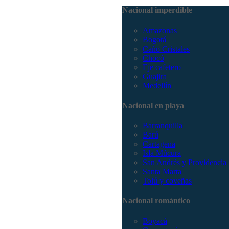
Nacional imperdible
Amazonas
Bogotá
Caño Cristales
Chocó
Eje cafetero
Guajira
Medellín
Nacional en playa
Barranquilla
Barú
Cartagena
Isla Múcura
San Andrés y Providencia
Santa Marta
Tolú y coveñas
Nacional romántico
Boyacá