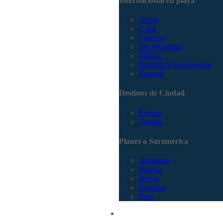
Internacional en playa
Aruba
Cuba
Curacao
Isla Margarita
México
República Dominicana
Panamá
Destinos de Ciudad
Europa
Turquía
Planes a Suramérica
Argentina
Bolivia
Brasil
Ecuador
Perú
Promociones