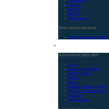
Capurganá
Girardot
Melgar
San Gil
Villavicencio
Quinceañeras nacional
Quinceañeras San Andrés
Internacional
Internacional imperdible
Africa
Egipto y Tierra Santa
Estados unidos
Europa
Japón
Parques Orlando Florida
Cruceros internacionales
Tailandia
Viajes Baratos