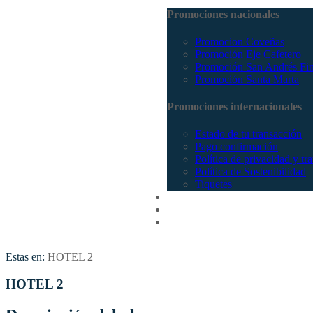
Promociones nacionales
Promocion Coveñas
Promoción Eje Cafetero
Promoción San Andrés Fi
Promoción Santa Marta
Promociones internacionales
Estado de tu transacción
Pago confirmación
Política de privacidad y tr
Política de Sostenibilidad
Tiquetes
Cotizar
Vuelos
Contactenos
Estas en:
HOTEL 2
HOTEL 2