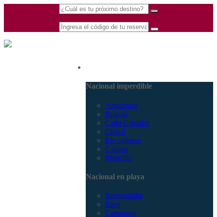
(601) 530 5586 -
Nacional
3168770630
3168785400
Nacional imperdible
Amazonas
Bogotá
Caño Cristales
Chocó
Eje cafetero
Guajira
Medellín
Nacional en playa
Barranquilla
Barú
Cartagena