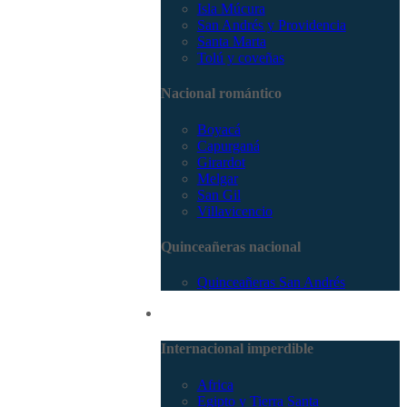
Isla Múcura
San Andrés y Providencia
Santa Marta
Tolú y coveñas
Nacional romántico
Boyacá
Capurganá
Girardot
Melgar
San Gil
Villavicencio
Quinceañeras nacional
Quinceañeras San Andrés
Internacional
Internacional imperdible
Africa
Egipto y Tierra Santa