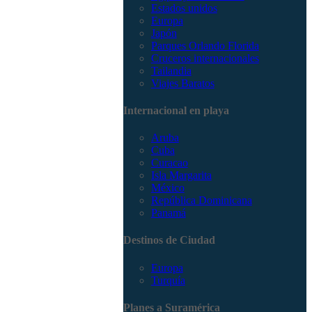
Estados unidos
Europa
Japón
Parques Orlando Florida
Cruceros internacionales
Tailandia
Viajes Baratos
Internacional en playa
Aruba
Cuba
Curacao
Isla Margarita
México
República Dominicana
Panamá
Destinos de Ciudad
Europa
Turquía
Planes a Suramérica