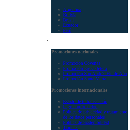
Argentina
Bolivia
Brasil
Ecuador
Perú
Promociones
Promociones nacionales
Promocion Coveñas
Promoción Eje Cafetero
Promoción San Andrés Fin de Año
Promoción Santa Marta
Promociones internacionales
Estado de tu transacción
Pago confirmación
Política de privacidad y tratamiento
de los datos personales
Política de Sostenibilidad
Tiquetes