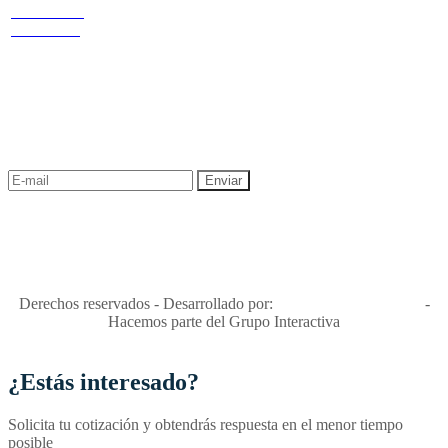
privacidad y tratamiento de datos
Cr 14 # 94-
Política de Sostenibilidad
44 OF 602
NEWSLETTER
¡Recibe las mejores promociones para tus viajes,
descuentos y ofertas!
"Viajes Interactiva SAS - Nit 900.460.613-2, amiga de los niños y
niñas y enemiga de su explotación y de su abuso sexual."
Apóyamos la ley 679 que penaliza estos delitos en Colombia"
RNT No. 26346
Derechos reservados - Desarrollado por:
T&T Interactiva S.A.S
-
Hacemos parte del Grupo Interactiva
¿Estás interesado?
Solicita tu cotización y obtendrás respuesta en el menor tiempo
posible