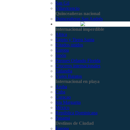
San Gil
Villavicencio
Quinceañeras nacional
Quinceañeras San Andrés
Internacional
Internacional imperdible
Africa
Egipto y Tierra Santa
Estados unidos
Europa
Japón
Parques Orlando Florida
Cruceros internacionales
Tailandia
Viajes Baratos
Internacional en playa
Aruba
Cuba
Curacao
Isla Margarita
México
República Dominicana
Panamá
Destinos de Ciudad
Europa