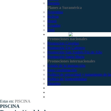
Turquía
Planes a Suramérica
Argentina
Bolivia
Brasil
Ecuador
Perú
Promociones
Promociones nacionales
Promocion Coveñas
Promoción Eje Cafetero
Promoción San Andrés Fin de Año
Promoción Santa Marta
Promociones internacionales
Estado de tu transacción
Pago confirmación
Política de privacidad y tratamiento de l
Política de Sostenibilidad
Tiquetes
Cotizar
Vuelos
Contactenos
Estas en:
PISCINA
PISCINA