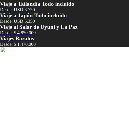
Viaje a Tailandia Todo incluido
Desde: USD 3.750
Viaje a Japón Todo incluido
Desde: USD 5.350
Viaje al Salar de Uyuni y La Paz
Desde: $ 4.850.000
Viajes Baratos
Desde: $ 1.470.000