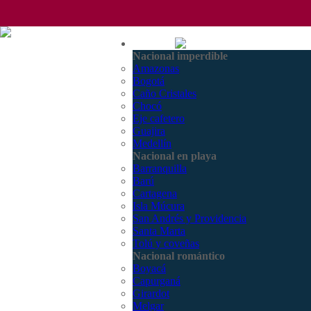
(601) 530 5586 - 3168770630
Nacional
3168785400
Nacional imperdible
Amazonas
Bogotá
Caño Cristales
Chocó
Eje cafetero
Guajira
Medellín
Nacional en playa
Barranquilla
Barú
Cartagena
Isla Múcura
San Andrés y Providencia
Santa Marta
Tolú y coveñas
Nacional romántico
Boyacá
Capurganá
Girardot
Melgar