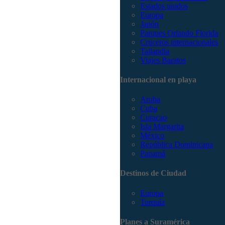
Estados unidos
Europa
Japón
Parques Orlando Florida
Cruceros internacionales
Tailandia
Viajes Baratos
Internacional en playa
Aruba
Cuba
Curacao
Isla Margarita
México
República Dominicana
Panamá
Destinos de Ciudad
Europa
Turquía
Planes a Suramérica