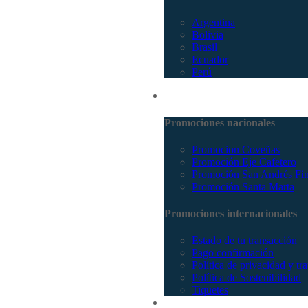
Argentina
Bolivia
Brasil
Ecuador
Perú
Promociones
Promociones nacionales
Promocion Coveñas
Promoción Eje Cafetero
Promoción San Andrés Fi
Promoción Santa Marta
Promociones internacionales
Estado de tu transacción
Pago confirmación
Política de privacidad y tr
Política de Sostenibilidad
Tiquetes
Cotizar