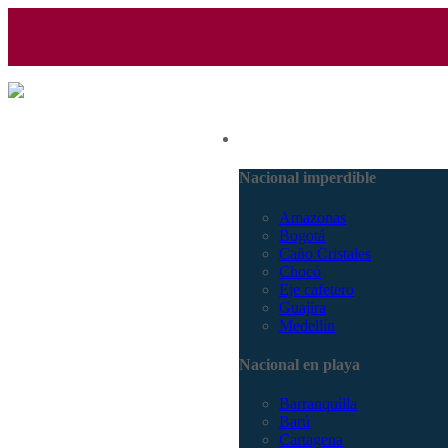
(601) 530 5586 - 3168770630
Nacional
3168785400
Nacional imperdible
Amazonas
Bogotá
Caño Cristales
Chocó
Eje cafetero
Guajira
Medellín
Nacional en playa
Barranquilla
Barú
Cartagena