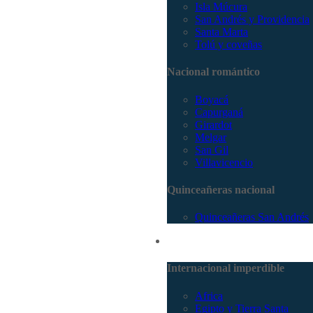
Isla Múcura
San Andrés y Providencia
Santa Marta
Tolú y coveñas
Nacional romántico
Boyacá
Capurganá
Girardot
Melgar
San Gil
Villavicencio
Quinceañeras nacional
Quinceañeras San Andrés
Internacional
Internacional imperdible
Africa
Egipto y Tierra Santa