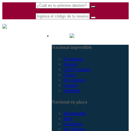
(601) 530 5586 -
Nacional
3168770630
Nacional imperdible
3168785400
Amazonas
Bogotá
Caño Cristales
Chocó
Eje cafetero
Guajira
Medellín
Nacional en playa
Barranquilla
Barú
Cartagena
Isla Múcura