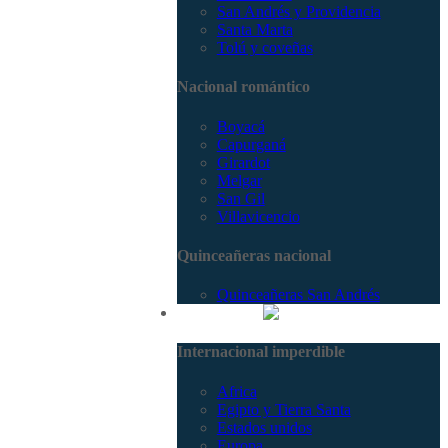
San Andrés y Providencia
Santa Marta
Tolú y coveñas
Nacional romántico
Boyacá
Capurganá
Girardot
Melgar
San Gil
Villavicencio
Quinceañeras nacional
Quinceañeras San Andrés
Internacional
Internacional imperdible
Africa
Egipto y Tierra Santa
Estados unidos
Europa