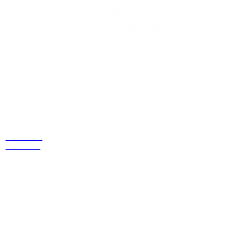
Estamos
ubicados
Cr 14 # 94-
44 OF 602