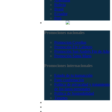
Argentina
Bolivia
Brasil
Ecuador
Perú
Promociones
Promociones nacionales
Promocion Coveñas
Promoción Eje Cafetero
Promoción San Andrés Fin de Año
Promoción Santa Marta
Promociones internacionales
Estado de tu transacción
Pago confirmación
Política de privacidad y tratamiento
de los datos personales
Política de Sostenibilidad
Tiquetes
Cotizar
Vuelos
Contactenos