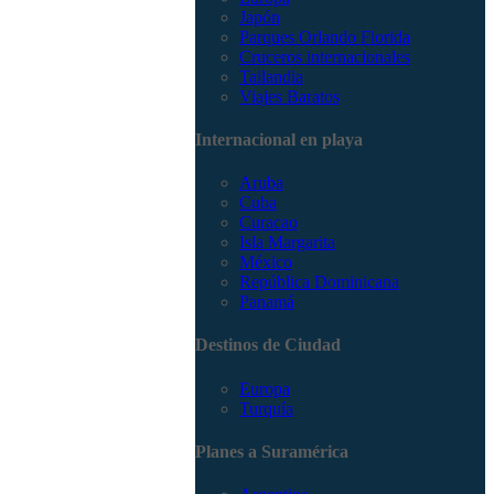
Japón
Parques Orlando Florida
Cruceros internacionales
Tailandia
Viajes Baratos
Internacional en playa
Aruba
Cuba
Curacao
Isla Margarita
México
República Dominicana
Panamá
Destinos de Ciudad
Europa
Turquía
Planes a Suramérica