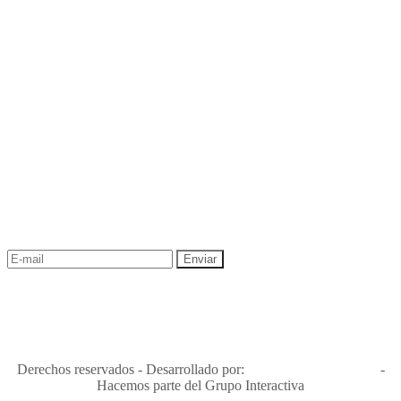
NEWSLETTER
¡Recibe las mejores promociones para tus viajes,
descuentos y ofertas!
"Viajes Interactiva SAS - Nit 900.460.613-2, amiga de los niños y
niñas y enemiga de su explotación y de su abuso sexual."
Apóyamos la ley 679 que penaliza estos delitos en Colombia"
RNT No. 26346
Derechos reservados - Desarrollado por:
T&T Interactiva S.A.S
-
Hacemos parte del Grupo Interactiva