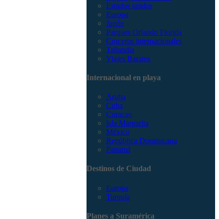
Estados unidos
Europa
Japón
Parques Orlando Florida
Cruceros internacionales
Tailandia
Viajes Baratos
Internacional en playa
Aruba
Cuba
Curacao
Isla Margarita
México
República Dominicana
Panamá
Destinos de Ciudad
Europa
Turquía
Planes a Suramérica