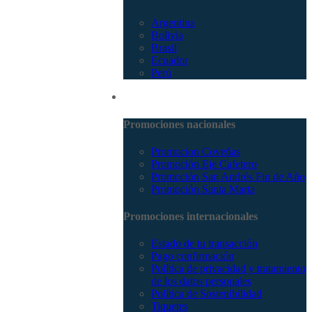
Argentina
Bolivia
Brasil
Ecuador
Perú
Promociones
Promociones nacionales
Promocion Coveñas
Promoción Eje Cafetero
Promoción San Andrés Fin de Año
Promoción Santa Marta
Promociones internacionales
Estado de tu transacción
Pago confirmación
Política de privacidad y tratamiento
de los datos personales
Política de Sostenibilidad
Tiquetes