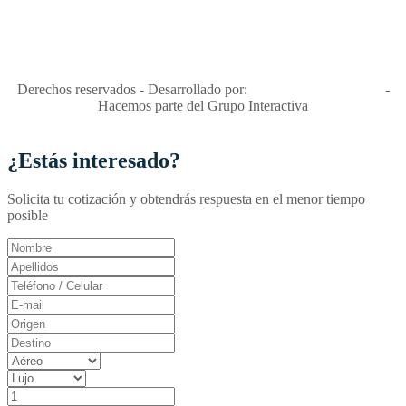
"Viajes Interactiva SAS - Nit 900.460.613-2, amiga de los niños y
niñas y enemiga de su explotación y de su abuso sexual."
Apóyamos la ley 679 que penaliza estos delitos en Colombia"
RNT No. 26346
Derechos reservados - Desarrollado por:
T&T Interactiva S.A.S
-
Hacemos parte del Grupo Interactiva
¿Estás interesado?
Solicita tu cotización y obtendrás respuesta en el menor tiempo
posible