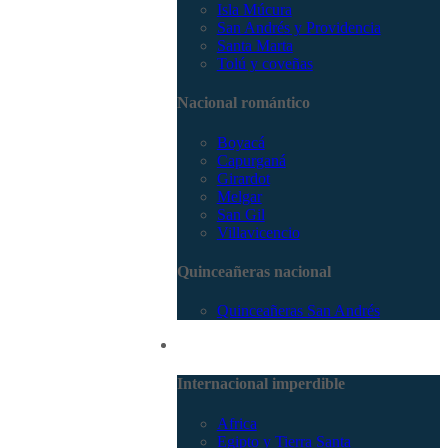
Isla Múcura
San Andrés y Providencia
Santa Marta
Tolú y coveñas
Nacional romántico
Boyacá
Capurganá
Girardot
Melgar
San Gil
Villavicencio
Quinceañeras nacional
Quinceañeras San Andrés
Internacional
Internacional imperdible
Africa
Egipto y Tierra Santa