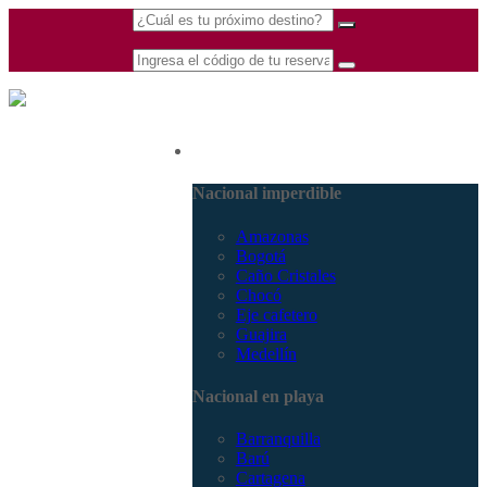
(601) 530 5586 -
Nacional
3168770630
3168785400
Nacional imperdible
Amazonas
Bogotá
Caño Cristales
Chocó
Eje cafetero
Guajira
Medellín
Nacional en playa
Barranquilla
Barú
Cartagena