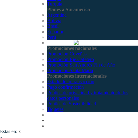
Turquía
Planes a Suramérica
Argentina
Bolivia
Brasil
Ecuador
Perú
Promociones
Promociones nacionales
Promocion Coveñas
Promoción Eje Cafetero
Promoción San Andrés Fin de Año
Promoción Santa Marta
Promociones internacionales
Estado de tu transacción
Pago confirmación
Política de privacidad y tratamiento de los
datos personales
Política de Sostenibilidad
Tiquetes
Cotizar
Vuelos
Contactenos
Estas en:
x
x