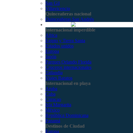
San Gil
Villavicencio
Quinceañeras nacional
Quinceañeras San Andrés
Internacional
Internacional imperdible
Africa
Egipto y Tierra Santa
Estados unidos
Europa
Japón
Parques Orlando Florida
Cruceros internacionales
Tailandia
Viajes Baratos
Internacional en playa
Aruba
Cuba
Curacao
Isla Margarita
México
República Dominicana
Panamá
Destinos de Ciudad
Europa