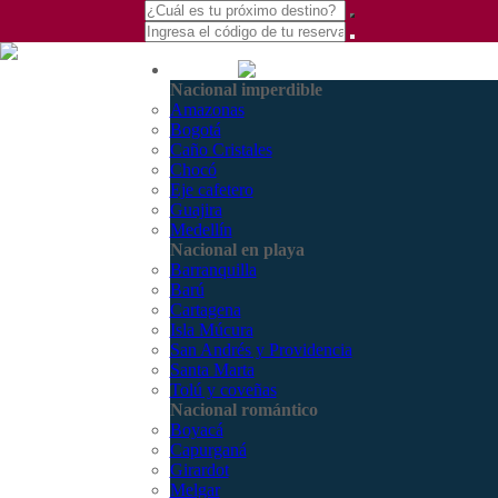
(601) 530 5586 -
Nacional
3168770630
Nacional imperdible
3168785400
Amazonas
Bogotá
Caño Cristales
Chocó
Eje cafetero
Guajira
Medellín
Nacional en playa
Barranquilla
Barú
Cartagena
Isla Múcura
San Andrés y Providencia
Santa Marta
Tolú y coveñas
Nacional romántico
Boyacá
Capurganá
Girardot
Melgar