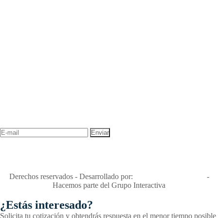
NEWSLETTER
¡Recibe las mejores promociones para tus viajes,
descuentos y ofertas!
"Viajes Interactiva SAS - Nit 900.460.613-2, amiga de los niños y
niñas y enemiga de su explotación y de su abuso sexual."
Apóyamos la ley 679 que penaliza estos delitos en Colombia"
RNT No. 26346
Derechos reservados - Desarrollado por:
T&T Interactiva S.A.S
-
Hacemos parte del Grupo Interactiva
¿Estás interesado?
Solicita tu cotización y obtendrás respuesta en el menor tiempo posible