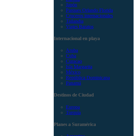
Japón
Parques Orlando Florida
Cruceros internacionales
Tailandia
Viajes Baratos
Internacional en playa
Aruba
Cuba
Curacao
Isla Margarita
México
República Dominicana
Panamá
Destinos de Ciudad
Europa
Turquía
Planes a Suramérica