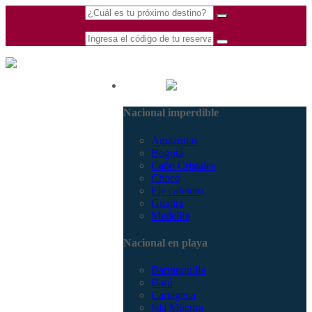
(601) 530 5586 -
Nacional
3168770630
Nacional imperdible
3168785400
Amazonas
Bogotá
Caño Cristales
Chocó
Eje cafetero
Guajira
Medellín
Nacional en playa
Barranquilla
Barú
Cartagena
Isla Múcura