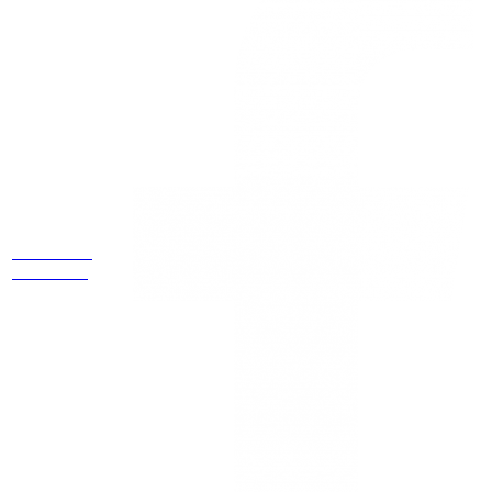
Estamos
ubicados
Cr 14 # 94-
44 OF 602