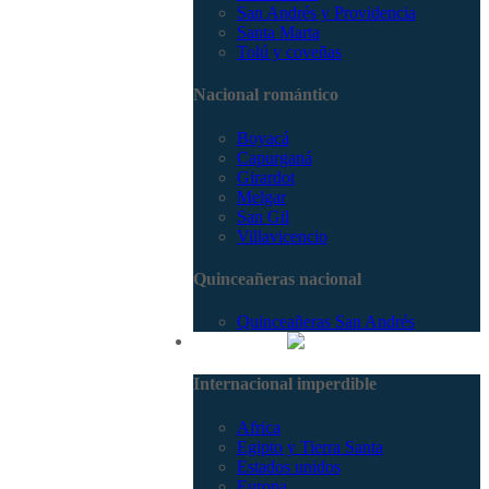
San Andrés y Providencia
Santa Marta
Tolú y coveñas
Nacional romántico
Boyacá
Capurganá
Girardot
Melgar
San Gil
Villavicencio
Quinceañeras nacional
Quinceañeras San Andrés
Internacional
Internacional imperdible
Africa
Egipto y Tierra Santa
Estados unidos
Europa