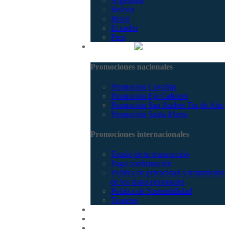
Argentina
Bolivia
Brasil
Ecuador
Perú
Promociones
Promociones nacionales
Promocion Coveñas
Promoción Eje Cafetero
Promoción San Andrés Fin de Año
Promoción Santa Marta
Promociones internacionales
Estado de tu transacción
Pago confirmación
Política de privacidad y tratamiento
de los datos personales
Política de Sostenibilidad
Tiquetes
Cotizar
Vuelos
Contactenos