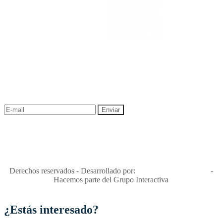
NEWSLETTER
¡Recibe las mejores promociones para tus viajes,
descuentos y ofertas!
"Viajes Interactiva SAS - Nit 900.460.613-2, amiga de los niños y
niñas y enemiga de su explotación y de su abuso sexual."
Apóyamos la ley 679 que penaliza estos delitos en Colombia"
RNT No. 26346
Derechos reservados - Desarrollado por:
T&T Interactiva S.A.S
-
Hacemos parte del Grupo Interactiva
¿Estás interesado?