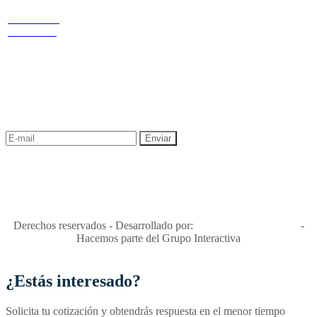
redes
Términos y condiciones
Política de
privacidad y tratamiento de datos
Cr 14 # 94-
Política de Sostenibilidad
44 OF 602
NEWSLETTER
¡Recibe las mejores promociones para tus viajes,
descuentos y ofertas!
"Viajes Interactiva SAS - Nit 900.460.613-2, amiga de los niños y
niñas y enemiga de su explotación y de su abuso sexual."
Apóyamos la ley 679 que penaliza estos delitos en Colombia"
RNT No. 26346
Derechos reservados - Desarrollado por:
T&T Interactiva S.A.S
-
Hacemos parte del Grupo Interactiva
¿Estás interesado?
Solicita tu cotización y obtendrás respuesta en el menor tiempo