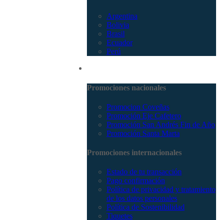
Argentina
Bolivia
Brasil
Ecuador
Perú
Promociones
Promociones nacionales
Promocion Coveñas
Promoción Eje Cafetero
Promoción San Andrés Fin de Año
Promoción Santa Marta
Promociones internacionales
Estado de tu transacción
Pago confirmación
Política de privacidad y tratamiento
de los datos personales
Política de Sostenibilidad
Tiquetes