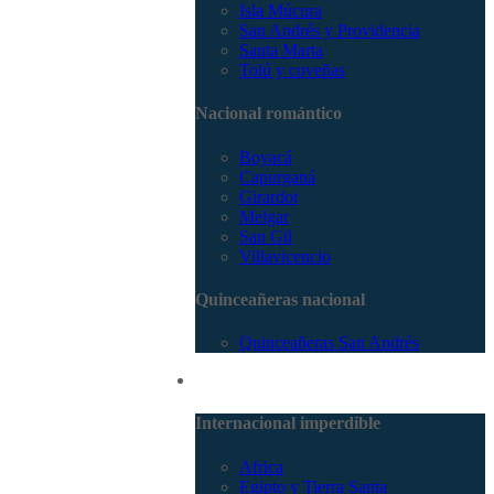
Isla Múcura
San Andrés y Providencia
Santa Marta
Tolú y coveñas
Nacional romántico
Boyacá
Capurganá
Girardot
Melgar
San Gil
Villavicencio
Quinceañeras nacional
Quinceañeras San Andrés
Internacional
Internacional imperdible
Africa
Egipto y Tierra Santa