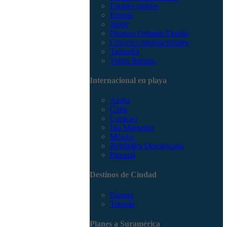
Estados unidos
Europa
Japón
Parques Orlando Florida
Cruceros internacionales
Tailandia
Viajes Baratos
Internacional en playa
Aruba
Cuba
Curacao
Isla Margarita
México
República Dominicana
Panamá
Destinos de Ciudad
Europa
Turquía
Planes a Suramérica