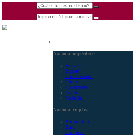
(601) 530 5586 -
Nacional
3168770630
3168785400
Nacional imperdible
Amazonas
Bogotá
Caño Cristales
Chocó
Eje cafetero
Guajira
Medellín
Nacional en playa
Barranquilla
Barú
Cartagena