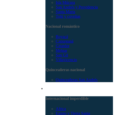
Isla Múcura
San Andrés y Providencia
Santa Marta
Tolú y coveñas
Nacional romántico
Boyacá
Capurganá
Girardot
Melgar
San Gil
Villavicencio
Quinceañeras nacional
Quinceañeras San Andrés
Internacional
Internacional imperdible
Africa
Egipto y Tierra Santa