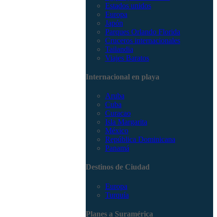
Estados unidos
Europa
Japón
Parques Orlando Florida
Cruceros internacionales
Tailandia
Viajes Baratos
Internacional en playa
Aruba
Cuba
Curacao
Isla Margarita
México
República Dominicana
Panamá
Destinos de Ciudad
Europa
Turquía
Planes a Suramérica