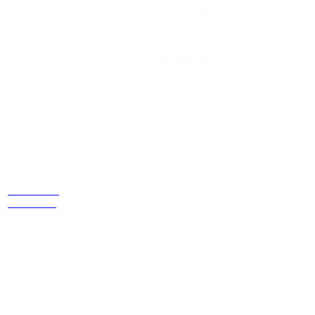
Estamos
ubicados
Cr 14 # 94-
44 OF 602