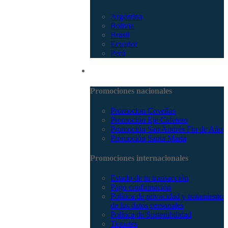
Argentina
Bolivia
Brasil
Ecuador
Perú
Promociones
Promociones nacionales
Promocion Coveñas
Promoción Eje Cafetero
Promoción San Andrés Fin de Año
Promoción Santa Marta
Promociones internacionales
Estado de tu transacción
Pago confirmación
Política de privacidad y tratamiento
de los datos personales
Política de Sostenibilidad
Tiquetes