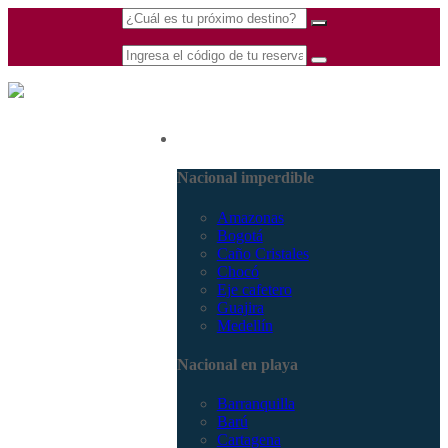
(601) 530 5586 -
Nacional
3168770630
3168785400
Nacional imperdible
Amazonas
Bogotá
Caño Cristales
Chocó
Eje cafetero
Guajira
Medellín
Nacional en playa
Barranquilla
Barú
Cartagena