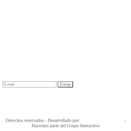
NEWSLETTER
¡Recibe las mejores promociones para tus viajes,
descuentos y ofertas!
"Viajes Interactiva SAS - Nit 900.460.613-2, amiga de los niños y
niñas y enemiga de su explotación y de su abuso sexual."
Apóyamos la ley 679 que penaliza estos delitos en Colombia"
RNT No. 26346
Derechos reservados - Desarrollado por:
T&T Interactiva S.A.S
-
Hacemos parte del Grupo Interactiva