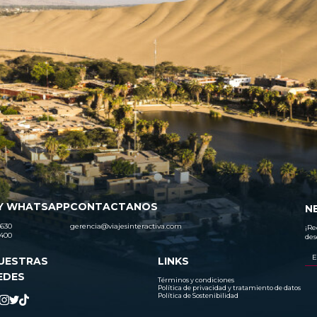
Y WHATSAPP
CONTACTANOS
N
630
gerencia@viajesinteractiva.com
¡Re
400
des
UESTRAS
LINKS
EDES
Términos y condiciones
Política de privacidad y tratamiento de datos
Política de Sostenibilidad