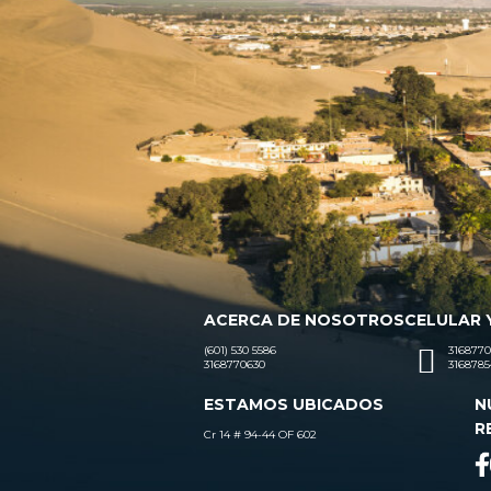
ACERCA DE NOSOTROS
CELULAR 
(601) 530 5586
3168770
3168770630
3168785
ESTAMOS UBICADOS
N
R
Cr 14 # 94-44 OF 602