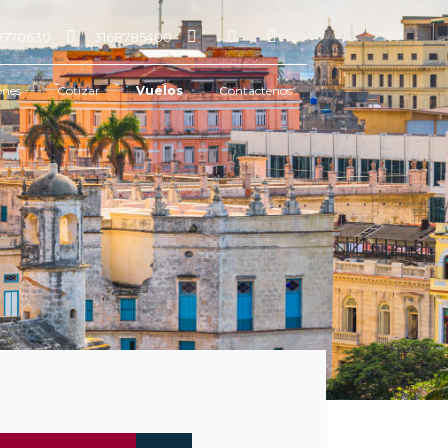
68770630
3168785400
ones
Cotizar
Vuelos
Contactenos