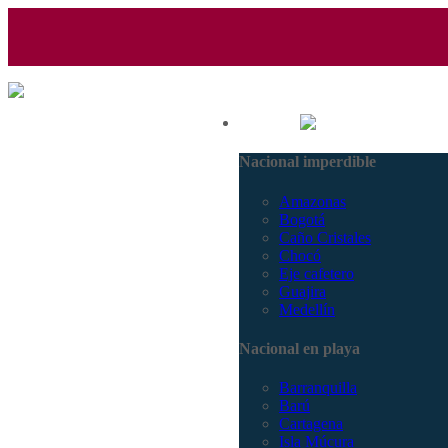
(601) 530 5586 - 3168770630
Nacional
3168785400
Nacional imperdible
Amazonas
Bogotá
Caño Cristales
Chocó
Eje cafetero
Guajira
Medellín
Nacional en playa
Barranquilla
Barú
Cartagena
Isla Múcura