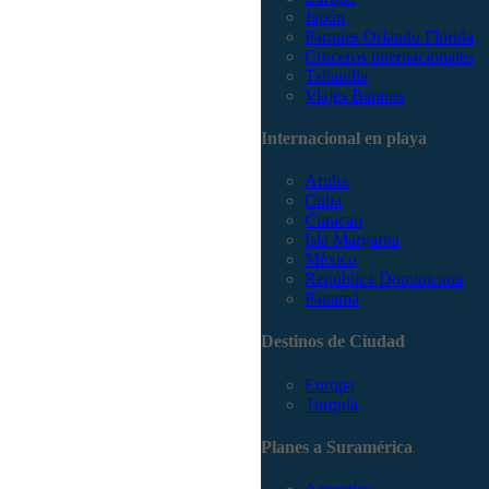
Japón
Parques Orlando Florida
Cruceros internacionales
Tailandia
Viajes Baratos
Internacional en playa
Aruba
Cuba
Curacao
Isla Margarita
México
República Dominicana
Panamá
Destinos de Ciudad
Europa
Turquía
Planes a Suramérica