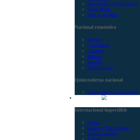
San Andrés y Providencia
Santa Marta
Tolú y coveñas
Nacional romántico
Boyacá
Capurganá
Girardot
Melgar
San Gil
Villavicencio
Quinceañeras nacional
Quinceañeras San Andrés
Internacional
Internacional imperdible
Africa
Egipto y Tierra Santa
Estados unidos
Europa