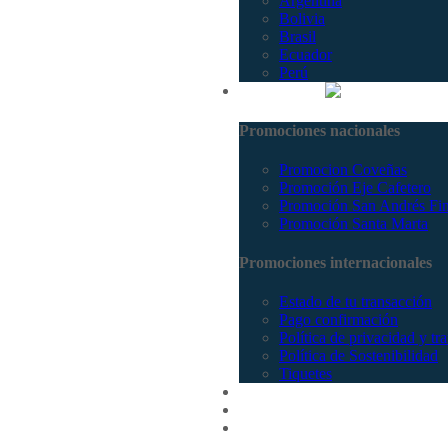
Argentina
Bolivia
Brasil
Ecuador
Perú
Promociones
Promociones nacionales
Promocion Coveñas
Promoción Eje Cafetero
Promoción San Andrés Fi
Promoción Santa Marta
Promociones internacionales
Estado de tu transacción
Pago confirmación
Política de privacidad y tr
Política de Sostenibilidad
Tiquetes
Cotizar
Vuelos
Contactenos