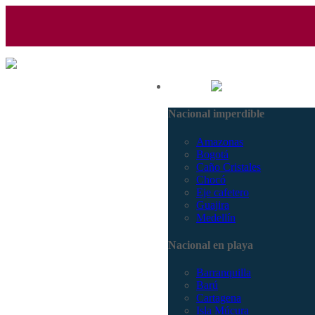
(601) 530 5586 - 3168770630
Nacional
3168785400
Nacional imperdible
Amazonas
Bogotá
Caño Cristales
Chocó
Eje cafetero
Guajira
Medellín
Nacional en playa
Barranquilla
Barú
Cartagena
Isla Múcura