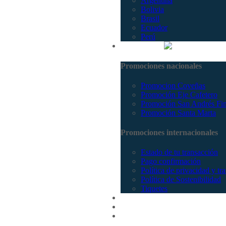
Argentina
Bolivia
Brasil
Ecuador
Perú
Promociones
Promociones nacionales
Promocion Coveñas
Promoción Eje Cafetero
Promoción San Andrés Fi
Promoción Santa Marta
Promociones internacionales
Estado de tu transacción
Pago confirmación
Política de privacidad y tr
Política de Sostenibilidad
Tiquetes
Cotizar
Vuelos
Contactenos