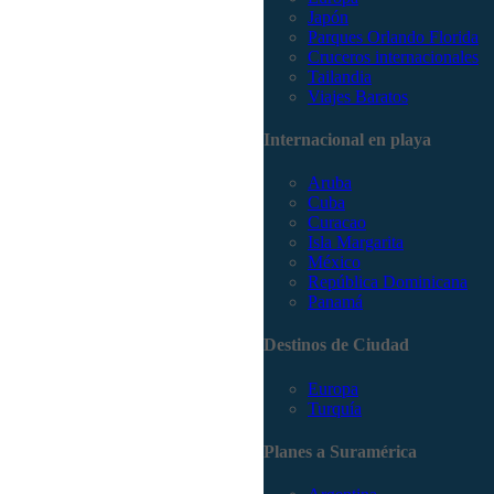
Japón
Parques Orlando Florida
Cruceros internacionales
Tailandia
Viajes Baratos
Internacional en playa
Aruba
Cuba
Curacao
Isla Margarita
México
República Dominicana
Panamá
Destinos de Ciudad
Europa
Turquía
Planes a Suramérica