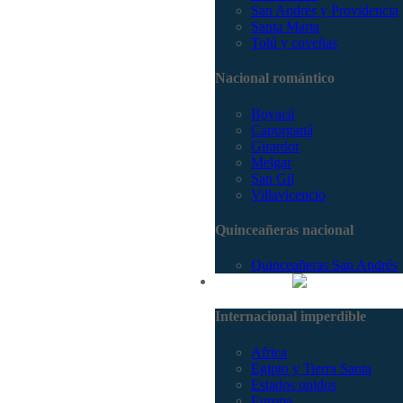
San Andrés y Providencia
Santa Marta
Tolú y coveñas
Nacional romántico
Boyacá
Capurganá
Girardot
Melgar
San Gil
Villavicencio
Quinceañeras nacional
Quinceañeras San Andrés
Internacional
Internacional imperdible
Africa
Egipto y Tierra Santa
Estados unidos
Europa