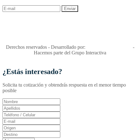
"Viajes Interactiva SAS - Nit 900.460.613-2, amiga de los niños y
niñas y enemiga de su explotación y de su abuso sexual."
Apóyamos la ley 679 que penaliza estos delitos en Colombia"
RNT No. 26346
Derechos reservados - Desarrollado por:
T&T Interactiva S.A.S
-
Hacemos parte del Grupo Interactiva
¿Estás interesado?
Solicita tu cotización y obtendrás respuesta en el menor tiempo
posible