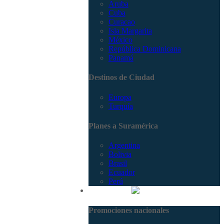
Aruba
Cuba
Curacao
Isla Margarita
México
República Dominicana
Panamá
Destinos de Ciudad
Europa
Turquía
Planes a Suramérica
Argentina
Bolivia
Brasil
Ecuador
Perú
Promociones
Promociones nacionales