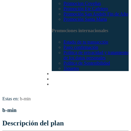
Promocion Coveñas
Promoción Eje Cafetero
Promoción San Andrés Fin de Año
Promoción Santa Marta
Promociones internacionales
Estado de tu transacción
Pago confirmación
Política de privacidad y tratamiento
de los datos personales
Política de Sostenibilidad
Tiquetes
Cotizar
Vuelos
Contactenos
Estas en:
b-min
b-min
Descripción del plan