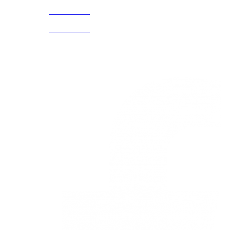
3168770630
(601) 530
5586
3168785400
3168770630
Nuestras redes