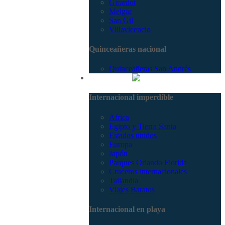
Girardot
Melgar
San Gil
Villavicencio
Quinceañeras nacional
Quinceañeras San Andrés
Internacional
Internacional imperdible
Africa
Egipto y Tierra Santa
Estados unidos
Europa
Japón
Parques Orlando Florida
Cruceros internacionales
Tailandia
Viajes Baratos
Internacional en playa