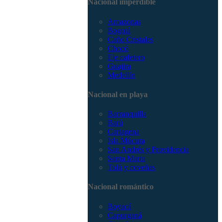
Nacional imperdible
3168785400
Amazonas
Bogotá
Caño Cristales
Chocó
Eje cafetero
Guajira
Medellín
Nacional en playa
Barranquilla
Barú
Cartagena
Isla Múcura
San Andrés y Providencia
Santa Marta
Tolú y coveñas
Nacional romántico
Boyacá
Capurganá