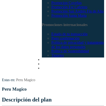
Promocion Coveñas
Promoción Eje Cafetero
Promoción San Andrés Fin de Año
Promoción Santa Marta
Promociones internacionales
Estado de tu transacción
Pago confirmación
Política de privacidad y tratamiento
de los datos personales
Política de Sostenibilidad
Tiquetes
Cotizar
Vuelos
Contactenos
Estas en:
Peru Magico
Peru Magico
Descripción del plan