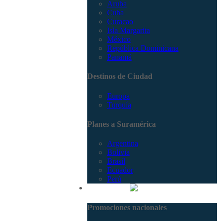
Aruba
Cuba
Curacao
Isla Margarita
México
República Dominicana
Panamá
Destinos de Ciudad
Europa
Turquía
Planes a Suramérica
Argentina
Bolivia
Brasil
Ecuador
Perú
Promociones
Promociones nacionales