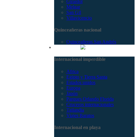
Girardot
Melgar
San Gil
Villavicencio
Quinceañeras nacional
Quinceañeras San Andrés
Internacional
Internacional imperdible
Africa
Egipto y Tierra Santa
Estados unidos
Europa
Japón
Parques Orlando Florida
Cruceros internacionales
Tailandia
Viajes Baratos
Internacional en playa