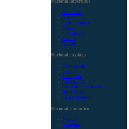
Nacional imperdible
3168785400
Amazonas
Bogotá
Caño Cristales
Chocó
Eje cafetero
Guajira
Medellín
Nacional en playa
Barranquilla
Barú
Cartagena
Isla Múcura
San Andrés y Providencia
Santa Marta
Tolú y coveñas
Nacional romántico
Boyacá
Capurganá