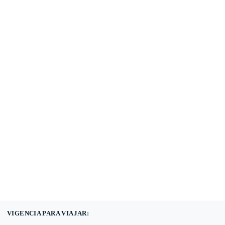
(601) 530 5586 -
3168785400
3168770630
VIGENCIA PARA VIAJAR: