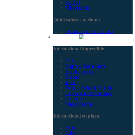
San Gil
Villavicencio
Quinceañeras nacional
Quinceañeras San Andrés
Internacional
Internacional imperdible
Africa
Egipto y Tierra Santa
Estados unidos
Europa
Japón
Parques Orlando Florida
Cruceros internacionales
Tailandia
Viajes Baratos
Internacional en playa
Aruba
Cuba