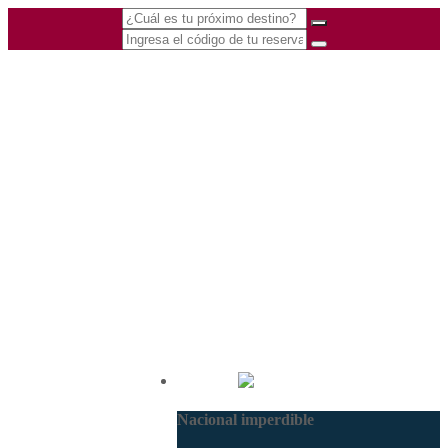
(601) 530 5586 -
Nacional
3168770630
Nacional imperdible
3168785400