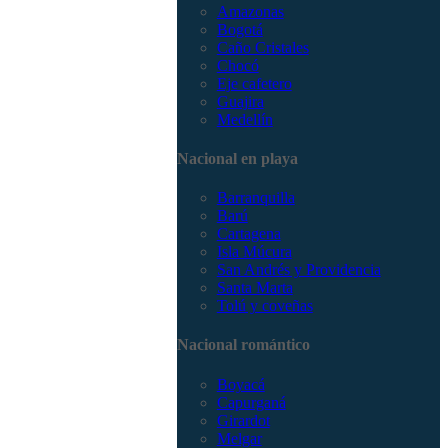
Amazonas
Bogotá
Caño Cristales
Chocó
Eje cafetero
Guajira
Medellín
Nacional en playa
Barranquilla
Barú
Cartagena
Isla Múcura
San Andrés y Providencia
Santa Marta
Tolú y coveñas
Nacional romántico
Boyacá
Capurganá
Girardot
Melgar