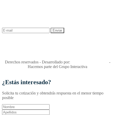
NEWSLETTER
¡Recibe las mejores promociones para tus viajes,
descuentos y ofertas!
"Viajes Interactiva SAS - Nit 900.460.613-2, amiga de los niños y
niñas y enemiga de su explotación y de su abuso sexual."
Apóyamos la ley 679 que penaliza estos delitos en Colombia"
RNT No. 26346
Derechos reservados - Desarrollado por:
T&T Interactiva S.A.S
-
Hacemos parte del Grupo Interactiva
¿Estás interesado?
Solicita tu cotización y obtendrás respuesta en el menor tiempo
posible