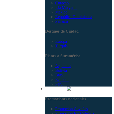
Curacao
Isla Margarita
México
República Dominicana
Panamá
Destinos de Ciudad
Europa
Turquía
Planes a Suramérica
Argentina
Bolivia
Brasil
Ecuador
Perú
Promociones
Promociones nacionales
Promocion Coveñas
Promoción Eje Cafetero