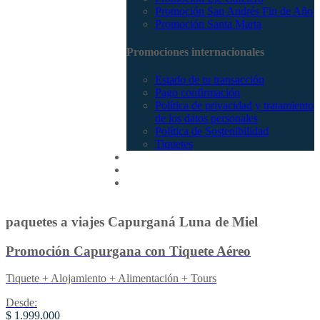
Promoción San Andrés Fin de Año
Promoción Santa Marta
Promociones internacionales
Estado de tu transacción
Pago confirmación
Política de privacidad y tratamiento
de los datos personales
Política de Sostenibilidad
Tiquetes
Cotizar
Vuelos
Contactenos
paquetes a viajes Capurganá Luna de Miel
Promoción Capurgana con Tiquete Aéreo
Tiquete + Alojamiento + Alimentación + Tours
Desde:
$ 1.999.000