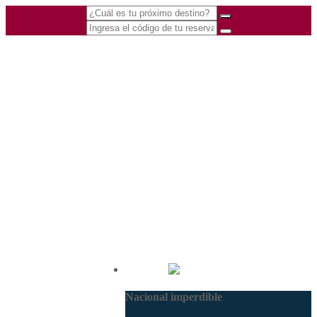
(601) 530 5586 -
Nacional
3168770630
Nacional imperdible
3168785400