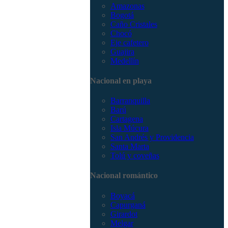
Amazonas
Bogotá
Caño Cristales
Chocó
Eje cafetero
Guajira
Medellín
Nacional en playa
Barranquilla
Barú
Cartagena
Isla Múcura
San Andrés y Providencia
Santa Marta
Tolú y coveñas
Nacional romántico
Boyacá
Capurganá
Girardot
Melgar