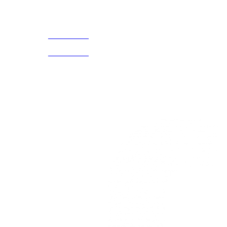
Acerca de
CELULAR Y WHATSAPP
nosotros
3168770630
(601) 530
5586
3168785400
3168770630
Nuestras redes