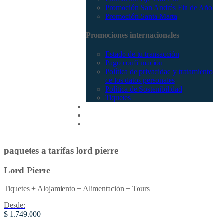
Promoción San Andrés Fin de Año
Promoción Santa Marta
Promociones internacionales
Estado de tu transacción
Pago confirmación
Política de privacidad y tratamiento
de los datos personales
Política de Sostenibilidad
Tiquetes
Cotizar
Vuelos
Contactenos
paquetes a tarifas lord pierre
Lord Pierre
Tiquetes + Alojamiento + Alimentación + Tours
Desde:
$ 1.749.000