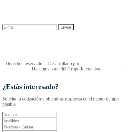
¡Recibe las mejores promociones para tus viajes,
descuentos y ofertas!
"Viajes Interactiva SAS - Nit 900.460.613-2, amiga de los niños y
niñas y enemiga de su explotación y de su abuso sexual."
Apóyamos la ley 679 que penaliza estos delitos en Colombia"
RNT No. 26346
Derechos reservados - Desarrollado por:
T&T Interactiva S.A.S
-
Hacemos parte del Grupo Interactiva
¿Estás interesado?
Solicita tu cotización y obtendrás respuesta en el menor tiempo
posible