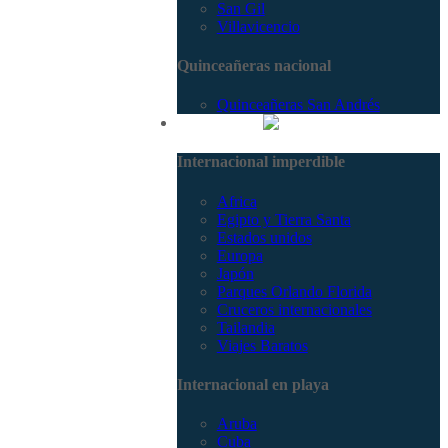
San Gil
Villavicencio
Quinceañeras nacional
Quinceañeras San Andrés
Internacional
Internacional imperdible
Africa
Egipto y Tierra Santa
Estados unidos
Europa
Japón
Parques Orlando Florida
Cruceros internacionales
Tailandia
Viajes Baratos
Internacional en playa
Aruba
Cuba