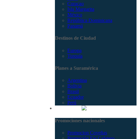
Curacao
Isla Margarita
México
República Dominicana
Panamá
Destinos de Ciudad
Europa
Turquía
Planes a Suramérica
Argentina
Bolivia
Brasil
Ecuador
Perú
Promociones
Promociones nacionales
Promocion Coveñas
Promoción Eje Cafetero