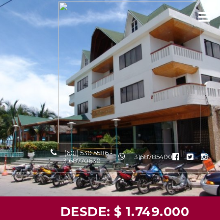
(601) 530 5586 -
3168785400
3168770630
DESDE: $ 1.749.000