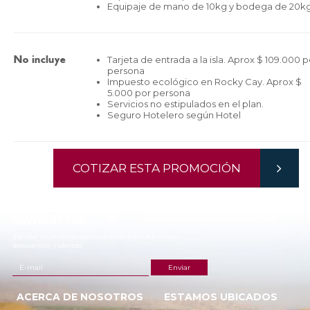
Equipaje de mano de 10kg y bodega de 20k
Tarjeta de entrada a la isla. Aprox $ 109.000 p
No incluye
persona
Impuesto ecológico en Rocky Cay. Aprox $
5.000 por persona
Servicios no estipulados en el plan.
Seguro Hotelero según Hotel
COTIZAR ESTA PROMOCIÓN
NEWSLETTER
¡Recibe las mejores promociones para tus viajes,
descuentos y ofertas!
ACERCA DE NOSOTROS
ESTAMOS UBICADOS