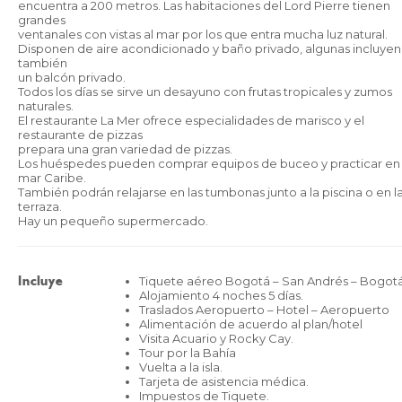
encuentra a 200 metros. Las habitaciones del Lord Pierre tienen
grandes
ventanales con vistas al mar por los que entra mucha luz natural.
Disponen de aire acondicionado y baño privado, algunas incluyen
también
un balcón privado.
Todos los días se sirve un desayuno con frutas tropicales y zumos
naturales.
El restaurante La Mer ofrece especialidades de marisco y el
restaurante de pizzas
prepara una gran variedad de pizzas.
Los huéspedes pueden comprar equipos de buceo y practicar en 
mar Caribe.
También podrán relajarse en las tumbonas junto a la piscina o en l
terraza.
Hay un pequeño supermercado.
Tiquete aéreo Bogotá – San Andrés – Bogot
Incluye
Alojamiento 4 noches 5 días.
Traslados Aeropuerto – Hotel – Aeropuerto
Alimentación de acuerdo al plan/hotel
Visita Acuario y Rocky Cay.
Tour por la Bahía
Vuelta a la isla.
Tarjeta de asistencia médica.
Impuestos de Tiquete.