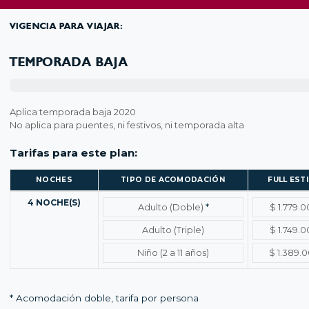
VIGENCIA PARA VIAJAR:
TEMPORADA BAJA
Aplica temporada baja 2020
No aplica para puentes, ni festivos, ni temporada alta
Tarifas para este plan:
NOCHES
TIPO DE ACOMODACIÓN
FULL EST
Temporada baja – Tarifas por noches y tipo de acomodación
4 NOCHE(S)
Adulto (Doble)
*
$ 1.779.
Adulto (Triple)
$ 1.749.
Niño (2 a 11 años)
$ 1.389.
* Acomodación doble, tarifa por persona