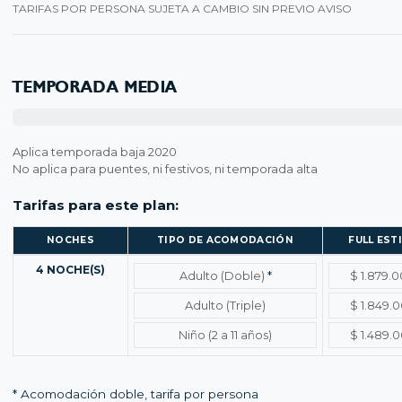
TARIFAS POR PERSONA SUJETA A CAMBIO SIN PREVIO AVISO
TEMPORADA MEDIA
Aplica temporada baja 2020
No aplica para puentes, ni festivos, ni temporada alta
Tarifas para este plan:
NOCHES
TIPO DE ACOMODACIÓN
FULL EST
Temporada media – Tarifas por noches y tipo de acomodación
4 NOCHE(S)
Adulto (Doble)
*
$ 1.879.
Adulto (Triple)
$ 1.849.
Niño (2 a 11 años)
$ 1.489.
* Acomodación doble, tarifa por persona