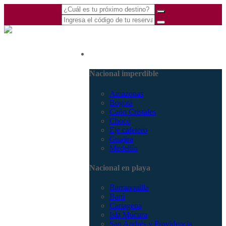
(601) 530 5586 -
Nacional
3168770630
3168785400
Nacional imperdible
Amazonas
Bogotá
Caño Cristales
Chocó
Eje cafetero
Guajira
Medellín
Nacional en playa
Barranquilla
Barú
Cartagena
Isla Múcura
San Andrés y Providencia