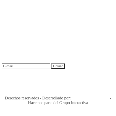
NEWSLETTER
¡Recibe las mejores promociones para tus viajes,
descuentos y ofertas!
"Viajes Interactiva SAS - Nit 900.460.613-2, amiga de los niños y
niñas y enemiga de su explotación y de su abuso sexual."
Apóyamos la ley 679 que penaliza estos delitos en Colombia"
RNT No. 26346
Derechos reservados - Desarrollado por:
T&T Interactiva S.A.S
-
Hacemos parte del Grupo Interactiva