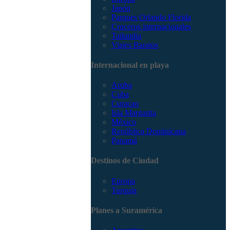
Japón
Parques Orlando Florida
Cruceros internacionales
Tailandia
Viajes Baratos
Internacional en playa
Aruba
Cuba
Curacao
Isla Margarita
México
República Dominicana
Panamá
Destinos de Ciudad
Europa
Turquía
Planes a Suramérica