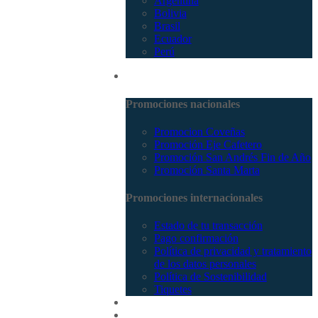
Argentina
Bolivia
Brasil
Ecuador
Perú
Promociones
Promociones nacionales
Promocion Coveñas
Promoción Eje Cafetero
Promoción San Andrés Fin de Año
Promoción Santa Marta
Promociones internacionales
Estado de tu transacción
Pago confirmación
Política de privacidad y tratamiento
de los datos personales
Política de Sostenibilidad
Tiquetes
Cotizar
Vuelos