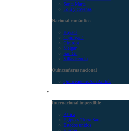
Santa Marta
Tolú y coveñas
Nacional romántico
Boyacá
Capurganá
Girardot
Melgar
San Gil
Villavicencio
Quinceañeras nacional
Quinceañeras San Andrés
Internacional
Internacional imperdible
Africa
Egipto y Tierra Santa
Estados unidos
Europa