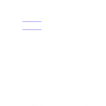
Acerca de
CELULAR Y WHATSAPP
nosotros
3168770630
(601) 530
5586
3168785400
3168770630
Nuestras redes