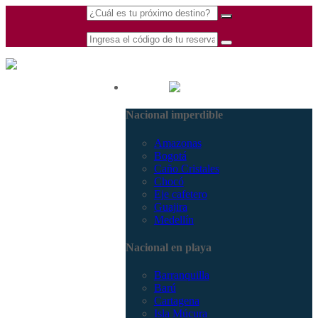
(601) 530 5586 -
Nacional
3168770630
Nacional imperdible
3168785400
Amazonas
Bogotá
Caño Cristales
Chocó
Eje cafetero
Guajira
Medellín
Nacional en playa
Barranquilla
Barú
Cartagena
Isla Múcura