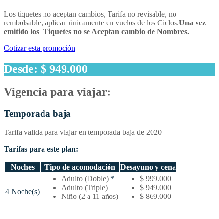
Los tiquetes no aceptan cambios, Tarifa no revisable, no
rembolsable, aplican únicamente en vuelos de los Ciclos.
Una vez
emitido los Tiquetes no se Aceptan cambio de Nombres.
Cotizar esta promoción
Desde: $ 949.000
Vigencia para viajar:
Temporada baja
Tarifa valida para viajar en temporada baja de 2020
Tarifas para este plan:
Noches
Tipo de acomodación
Desayuno y cena
Temporada
Adulto (Doble)
*
$ 999.000
baja
Adulto (Triple)
$ 949.000
4 Noche(s)
–
Niño (2 a 11 años)
$ 869.000
Tarifas
por