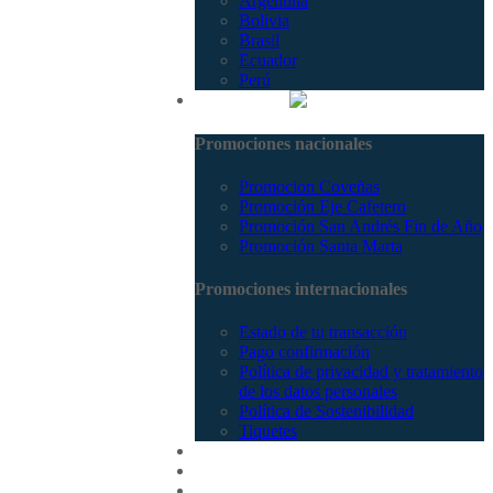
Argentina
Bolivia
Brasil
Ecuador
Perú
Promociones
Promociones nacionales
Promocion Coveñas
Promoción Eje Cafetero
Promoción San Andrés Fin de Año
Promoción Santa Marta
Promociones internacionales
Estado de tu transacción
Pago confirmación
Política de privacidad y tratamiento
de los datos personales
Política de Sostenibilidad
Tiquetes
Cotizar
Vuelos
Contactenos