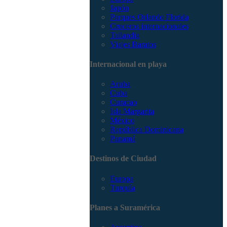
Japón
Parques Orlando Florida
Cruceros internacionales
Tailandia
Viajes Baratos
Internacional en playa
Aruba
Cuba
Curacao
Isla Margarita
México
República Dominicana
Panamá
Destinos de Ciudad
Europa
Turquía
Planes a Suramérica