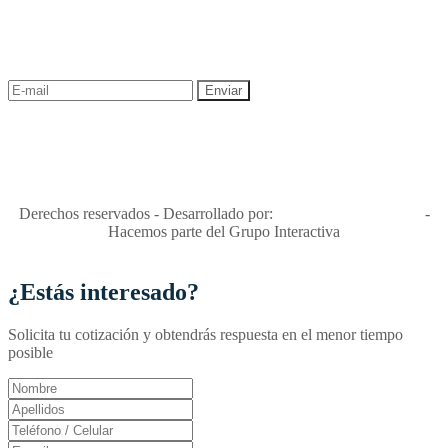
¡Recibe las mejores promociones para tus viajes,
descuentos y ofertas!
"Viajes Interactiva SAS - Nit 900.460.613-2, amiga de los niños y
niñas y enemiga de su explotación y de su abuso sexual."
Apóyamos la ley 679 que penaliza estos delitos en Colombia"
RNT No. 26346
Derechos reservados - Desarrollado por:
T&T Interactiva S.A.S
-
Hacemos parte del Grupo Interactiva
¿Estás interesado?
Solicita tu cotización y obtendrás respuesta en el menor tiempo
posible