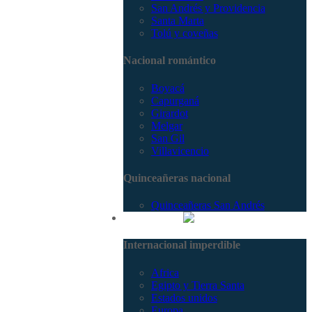
San Andrés y Providencia
Santa Marta
Tolú y coveñas
Nacional romántico
Boyacá
Capurganá
Girardot
Melgar
San Gil
Villavicencio
Quinceañeras nacional
Quinceañeras San Andrés
Internacional
Internacional imperdible
Africa
Egipto y Tierra Santa
Estados unidos
Europa