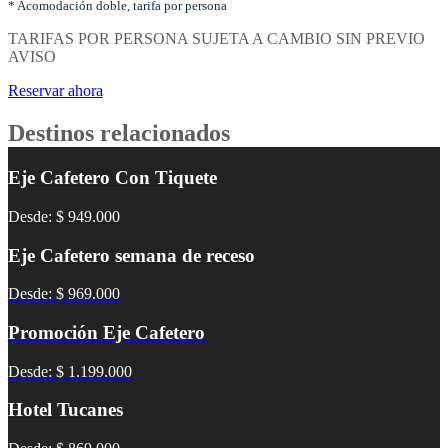
noches
* Acomodación doble, tarifa por persona
y
TARIFAS POR PERSONA SUJETA A CAMBIO SIN PREVIO
tipo
AVISO
de
acomodación
Reservar ahora
Destinos relacionados
Eje Cafetero Con Tiquete
Desde: $ 949.000
Eje Cafetero semana de receso
Desde: $ 969.000
Promoción Eje Cafetero
Desde: $ 1.199.000
Hotel Tucanes