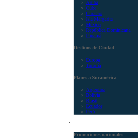
Aruba
Cuba
Curacao
Isla Margarita
México
República Dominicana
Panamá
Destinos de Ciudad
Europa
Turquía
Planes a Suramérica
Argentina
Bolivia
Brasil
Ecuador
Perú
Promociones
Promociones nacionales