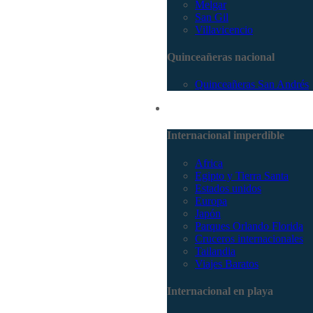
Melgar
San Gil
Villavicencio
Quinceañeras nacional
Quinceañeras San Andrés
Internacional
Internacional imperdible
Africa
Egipto y Tierra Santa
Estados unidos
Europa
Japón
Parques Orlando Florida
Cruceros internacionales
Tailandia
Viajes Baratos
Internacional en playa