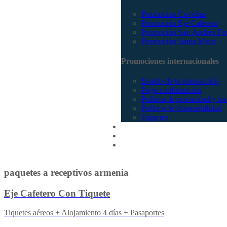
Promocion Coveñas
Promoción Eje Cafetero
Promoción San Andrés Fi
Promoción Santa Marta
Promociones internacionales
Estado de tu transacción
Pago confirmación
Política de privacidad y tr
Política de Sostenibilidad
Tiquetes
Cotizar
Vuelos
Contactenos
paquetes a receptivos armenia
Eje Cafetero Con Tiquete
Tiquetes aéreos + Alojamiento 4 días + Pasaportes