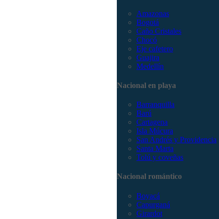
Amazonas
Bogotá
Caño Cristales
Chocó
Eje cafetero
Guajira
Medellín
Nacional en playa
Barranquilla
Barú
Cartagena
Isla Múcura
San Andrés y Providencia
Santa Marta
Tolú y coveñas
Nacional romántico
Boyacá
Capurganá
Girardot