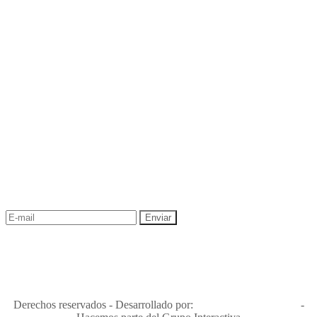
NEWSLETTER
¡Recibe las mejores promociones para tus viajes,
descuentos y ofertas!
"Viajes Interactiva SAS - Nit 900.460.613-2, amiga de los niños y
niñas y enemiga de su explotación y de su abuso sexual."
Apóyamos la ley 679 que penaliza estos delitos en Colombia"
RNT No. 26346
Derechos reservados - Desarrollado por:
T&T Interactiva S.A.S
-