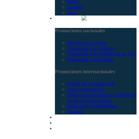
Brasil
Ecuador
Perú
Promociones
Promociones nacionales
Promocion Coveñas
Promoción Eje Cafetero
Promoción San Andrés Fin de Año
Promoción Santa Marta
Promociones internacionales
Estado de tu transacción
Pago confirmación
Política de privacidad y tratamiento
de los datos personales
Política de Sostenibilidad
Tiquetes
Cotizar
Vuelos
Contactenos