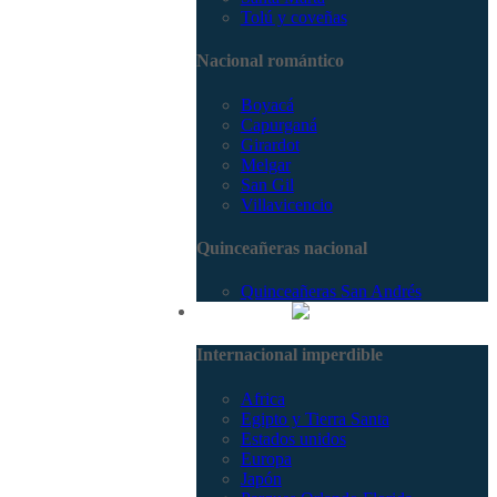
Tolú y coveñas
Nacional romántico
Boyacá
Capurganá
Girardot
Melgar
San Gil
Villavicencio
Quinceañeras nacional
Quinceañeras San Andrés
Internacional
Internacional imperdible
Africa
Egipto y Tierra Santa
Estados unidos
Europa
Japón