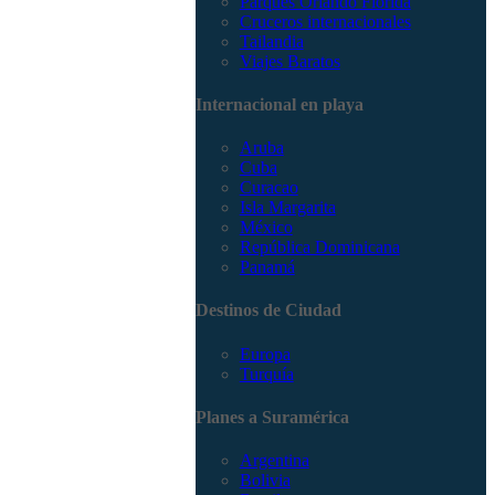
Parques Orlando Florida
Cruceros internacionales
Tailandia
Viajes Baratos
Internacional en playa
Aruba
Cuba
Curacao
Isla Margarita
México
República Dominicana
Panamá
Destinos de Ciudad
Europa
Turquía
Planes a Suramérica
Argentina
Bolivia