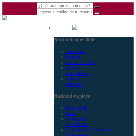
(601) 530 5586 -
Nacional
3168770630
Nacional imperdible
3168785400
Amazonas
Bogotá
Caño Cristales
Chocó
Eje cafetero
Guajira
Medellín
Nacional en playa
Barranquilla
Barú
Cartagena
Isla Múcura
San Andrés y Providencia
Santa Marta