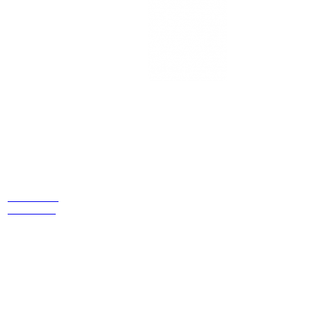
Estamos
ubicados
Cr 14 # 94-
44 OF 602