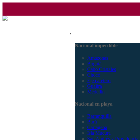
(601) 530 5586 - 3168770630
Nacional
3168785400
Nacional imperdible
Amazonas
Bogotá
Caño Cristales
Chocó
Eje cafetero
Guajira
Medellín
Nacional en playa
Barranquilla
Barú
Cartagena
Isla Múcura
San Andrés y Providencia