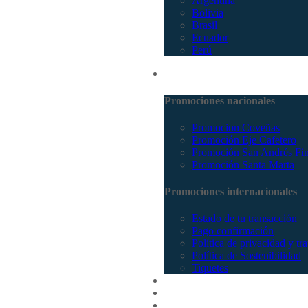
Argentina
Bolivia
Brasil
Ecuador
Perú
Promociones
Promociones nacionales
Promocion Coveñas
Promoción Eje Cafetero
Promoción San Andrés Fi
Promoción Santa Marta
Promociones internacionales
Estado de tu transacción
Pago confirmación
Política de privacidad y tr
Política de Sostenibilidad
Tiquetes
Cotizar
Vuelos
Contactenos