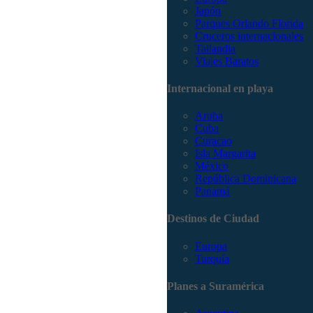
Japón
Parques Orlando Florida
Cruceros internacionales
Tailandia
Viajes Baratos
Internacional en playa
Aruba
Cuba
Curacao
Isla Margarita
México
República Dominicana
Panamá
Destinos de Ciudad
Europa
Turquía
Planes a Suramérica