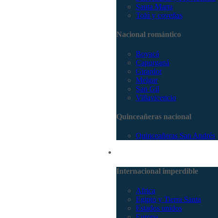
Santa Marta
Tolú y coveñas
Nacional romántico
Boyacá
Capurganá
Girardot
Melgar
San Gil
Villavicencio
Quinceañeras nacional
Quinceañeras San Andrés
Internacional
Internacional imperdible
Africa
Egipto y Tierra Santa
Estados unidos
Europa