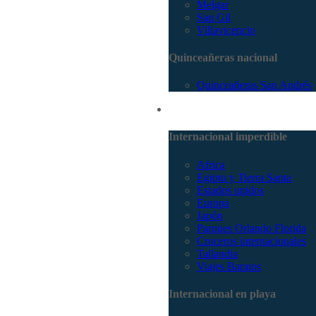
Melgar
San Gil
Villavicencio
Quinceañeras nacional
Quinceañeras San Andrés
Internacional
Internacional imperdible
Africa
Egipto y Tierra Santa
Estados unidos
Europa
Japón
Parques Orlando Florida
Cruceros internacionales
Tailandia
Viajes Baratos
Internacional en playa