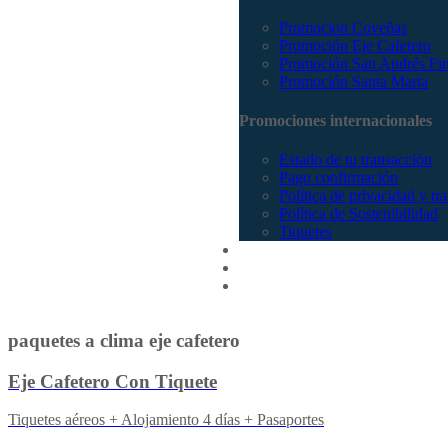
Promocion Coveñas
Promoción Eje Cafetero
Promoción San Andrés Fi
Promoción Santa Marta
Promociones internacionales
Estado de tu transacción
Pago confirmación
Política de privacidad y tr
Política de Sostenibilidad
Tiquetes
Cotizar
Vuelos
Contactenos
paquetes a clima eje cafetero
Eje Cafetero Con Tiquete
Tiquetes aéreos + Alojamiento 4 días + Pasaportes