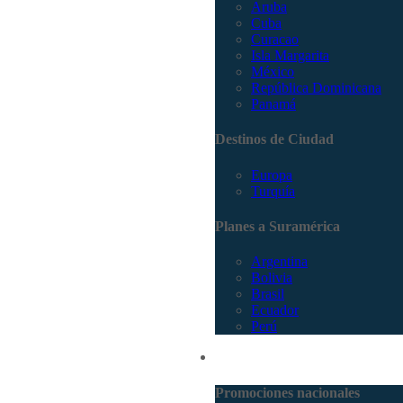
Aruba
Cuba
Curacao
Isla Margarita
México
República Dominicana
Panamá
Destinos de Ciudad
Europa
Turquía
Planes a Suramérica
Argentina
Bolivia
Brasil
Ecuador
Perú
Promociones
Promociones nacionales