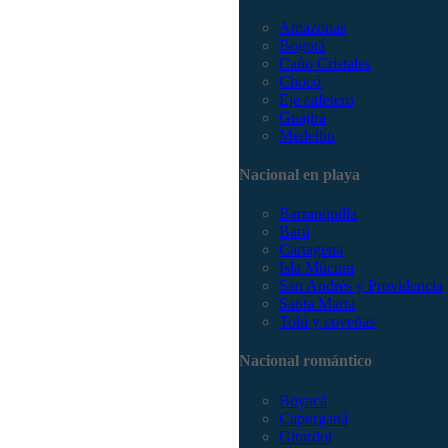
Amazonas
Bogotá
Caño Cristales
Chocó
Eje cafetero
Guajira
Medellín
Nacional en playa
Barranquilla
Barú
Cartagena
Isla Múcura
San Andrés y Providencia
Santa Marta
Tolú y coveñas
Nacional romántico
Boyacá
Capurganá
Girardot