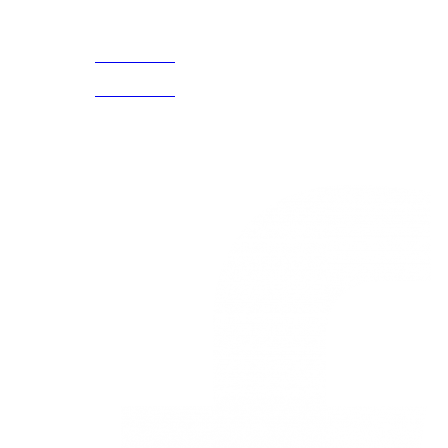
CELULAR Y WHATSAPP
nosotros
3168770630
(601) 530
5586
3168785400
3168770630
Nuestras redes