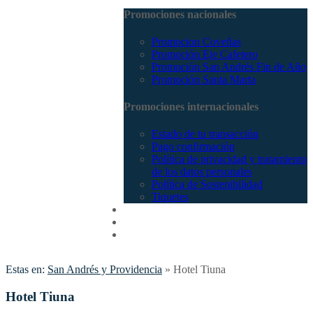
Promociones nacionales
Promocion Coveñas
Promoción Eje Cafetero
Promoción San Andrés Fin de Año
Promoción Santa Marta
Promociones internacionales
Estado de tu transacción
Pago confirmación
Política de privacidad y tratamiento
de los datos personales
Política de Sostenibilidad
Tiquetes
Cotizar
Vuelos
Contactenos
Estas en:
San Andrés y Providencia
»
Hotel Tiuna
Hotel Tiuna