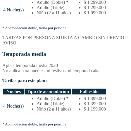
Temporada
Adulto (Doble)
*
$ 1.299.000
baja
Adulto (Triple)
$ 1.299.000
4 Noche(s)
–
Niño (2 a 11 años)
$ 1.099.000
Tarifas
por
noches
* Acomodación doble, tarifa por persona
y
TARIFAS POR PERSONA SUJETA A CAMBIO SIN PREVIO
tipo
AVISO
de
acomodación
Temporada media
Aplica temporada media 2020
No aplica para puentes, ni festivos, ni temporada alta
Tarifas para este plan:
Noches
Tipo de acomodación
Full estilo
Temporada
Adulto (Doble)
*
$ 1.399.000
media
Adulto (Triple)
$ 1.399.000
4 Noche(s)
–
Niño (2 a 11 años)
$ 1.199.000
Tarifas
por
noches
* Acomodación doble, tarifa por persona
y