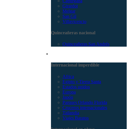
Capurganá
Girardot
Melgar
San Gil
Villavicencio
Quinceañeras nacional
Quinceañeras San Andrés
Internacional
Internacional imperdible
Africa
Egipto y Tierra Santa
Estados unidos
Europa
Japón
Parques Orlando Florida
Cruceros internacionales
Tailandia
Viajes Baratos