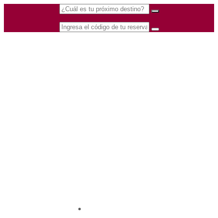
(601) 530 5586 -
Nacional
3168770630