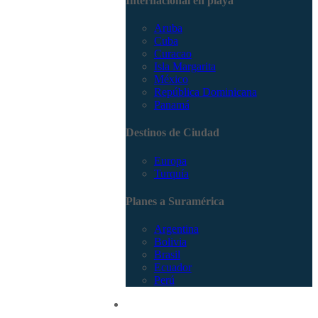
Internacional en playa
Aruba
Cuba
Curacao
Isla Margarita
México
República Dominicana
Panamá
Destinos de Ciudad
Europa
Turquía
Planes a Suramérica
Argentina
Bolivia
Brasil
Ecuador
Perú
Promociones