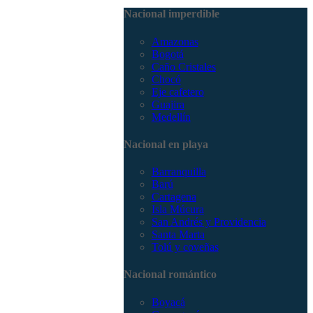
3168785400
Nacional imperdible
Amazonas
Bogotá
Caño Cristales
Chocó
Eje cafetero
Guajira
Medellín
Nacional en playa
Barranquilla
Barú
Cartagena
Isla Múcura
San Andrés y Providencia
Santa Marta
Tolú y coveñas
Nacional romántico
Boyacá