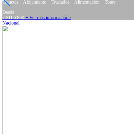
Tiquetes + Alojamiento + Traslados + Alimentación + Tours
Desde:
USD 6.850
+
Ver más información
>
Nacional