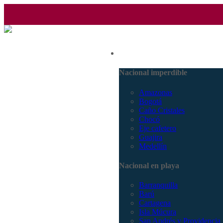
(601) 530 5586 - 3168770630
Nacional
3168785400
Nacional imperdible
Amazonas
Bogotá
Caño Cristales
Chocó
Eje cafetero
Guajira
Medellín
Nacional en playa
Barranquilla
Barú
Cartagena
Isla Múcura
San Andrés y Providencia