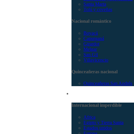
Santa Marta
Tolú y coveñas
Nacional romántico
Boyacá
Capurganá
Girardot
Melgar
San Gil
Villavicencio
Quinceañeras nacional
Quinceañeras San Andrés
Internacional
Internacional imperdible
Africa
Egipto y Tierra Santa
Estados unidos
Europa