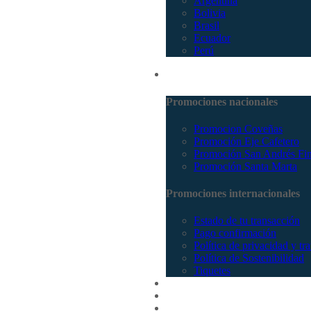
Argentina
Bolivia
Brasil
Ecuador
Perú
Promociones
Promociones nacionales
Promocion Coveñas
Promoción Eje Cafetero
Promoción San Andrés Fi
Promoción Santa Marta
Promociones internacionales
Estado de tu transacción
Pago confirmación
Política de privacidad y tr
Política de Sostenibilidad
Tiquetes
Cotizar
Vuelos
Contactenos