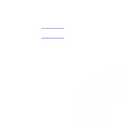
Acerca de
CELULAR Y WHATSAPP
nosotros
3168770630
(601) 530 5586
3168785400
3168770630
Nuestras redes