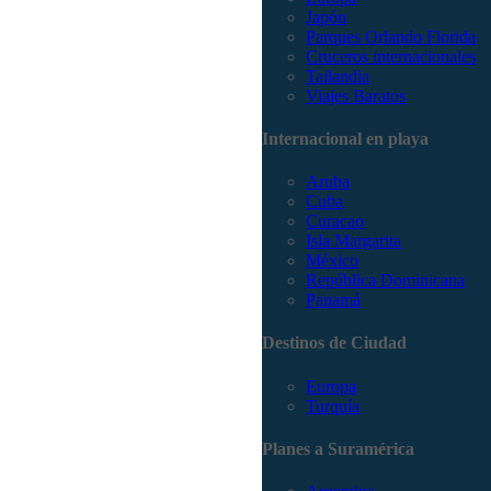
Japón
Parques Orlando Florida
Cruceros internacionales
Tailandia
Viajes Baratos
Internacional en playa
Aruba
Cuba
Curacao
Isla Margarita
México
República Dominicana
Panamá
Destinos de Ciudad
Europa
Turquía
Planes a Suramérica