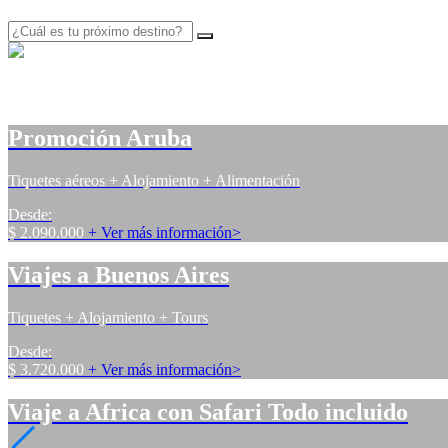
Destinos imperdibles
Promoción Aruba
Tiquetes aéreos + Alojamiento + Alimentación
Desde:
$ 2.090.000
+
Ver más información
>
Viajes a Buenos Aires
Tiquetes + Alojamiento + Tours
Desde:
$ 3.720.000
+
Ver más información
>
Viaje a Africa con Safari Todo incluido