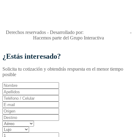
"Viajes Interactiva SAS - Nit 900.460.613-2, amiga de los niños y
niñas y enemiga de su explotación y de su abuso sexual."
Apóyamos la ley 679 que penaliza estos delitos en Colombia"
RNT No. 26346
Derechos reservados - Desarrollado por:
T&T Interactiva S.A.S
-
Hacemos parte del Grupo Interactiva
¿Estás interesado?
Solicita tu cotización y obtendrás respuesta en el menor tiempo
posible