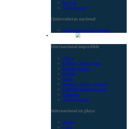
San Gil
Villavicencio
Quinceañeras nacional
Quinceañeras San Andrés
Internacional
Internacional imperdible
Africa
Egipto y Tierra Santa
Estados unidos
Europa
Japón
Parques Orlando Florida
Cruceros internacionales
Tailandia
Viajes Baratos
Internacional en playa
Aruba
Cuba