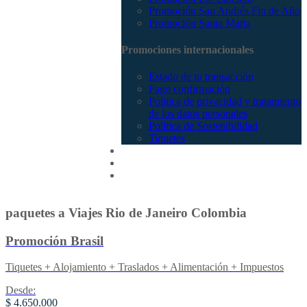
Promoción San Andrés Fin de Año
Promoción Santa Marta
Promociones internacionales
Estado de tu transacción
Pago confirmación
Política de privacidad y tratamiento
de los datos personales
Política de Sostenibilidad
Tiquetes
Cotizar
Vuelos
Contactenos
paquetes a Viajes Rio de Janeiro Colombia
Promoción Brasil
Tiquetes + Alojamiento + Traslados + Alimentación + Impuestos
Desde:
$ 4.650.000