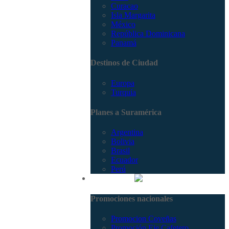
Curacao
Isla Margarita
México
República Dominicana
Panamá
Destinos de Ciudad
Europa
Turquía
Planes a Suramérica
Argentina
Bolivia
Brasil
Ecuador
Perú
Promociones
Promociones nacionales
Promocion Coveñas
Promoción Eje Cafetero