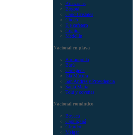
Amazonas
Bogotá
Caño Cristales
Chocó
Eje cafetero
Guajira
Medellín
Nacional en playa
Barranquilla
Barú
Cartagena
Isla Múcura
San Andrés y Providencia
Santa Marta
Tolú y coveñas
Nacional romántico
Boyacá
Capurganá
Girardot
Melgar