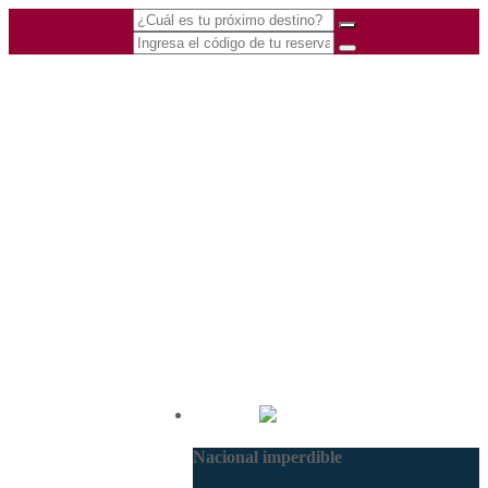
(601) 530 5586 -
Nacional
3168770630
Nacional imperdible
3168785400