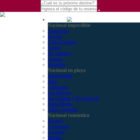
(601) 530 5586 -
Nacional
3168770630
Nacional imperdible
3168785400
Amazonas
Bogotá
Caño Cristales
Chocó
Eje cafetero
Guajira
Medellín
Nacional en playa
Barranquilla
Barú
Cartagena
Isla Múcura
San Andrés y Providencia
Santa Marta
Tolú y coveñas
Nacional romántico
Boyacá
Capurganá
Girardot
Melgar