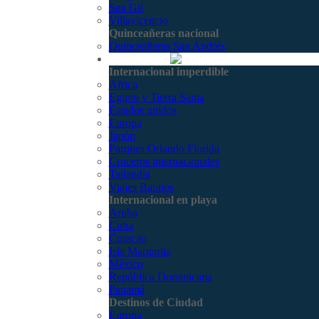
San Gil
Villavicencio
Quinceañeras nacional
Quinceañeras San Andrés
Internacional
Internacional imperdible
Africa
Egipto y Tierra Santa
Estados unidos
Europa
Japón
Parques Orlando Florida
Cruceros internacionales
Tailandia
Viajes Baratos
Internacional en playa
Aruba
Cuba
Curacao
Isla Margarita
México
República Dominicana
Panamá
Destinos de Ciudad
Europa