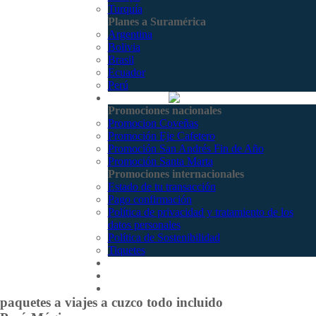
Turquía
Planes a Suramérica
Argentina
Bolivia
Brasil
Ecuador
Perú
Promociones
Promociones nacionales
Promocion Coveñas
Promoción Eje Cafetero
Promoción San Andrés Fin de Año
Promoción Santa Marta
Promociones internacionales
Estado de tu transacción
Pago confirmación
Política de privacidad y tratamiento de los
datos personales
Política de Sostenibilidad
Tiquetes
Cotizar
Vuelos
Contactenos
paquetes a viajes a cuzco todo incluido