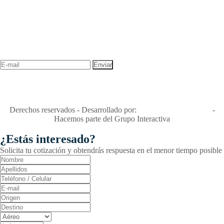
NEWSLETTER
¡Recibe las mejores promociones para tus viajes,
descuentos y ofertas!
"Viajes Interactiva SAS - Nit 900.460.613-2, amiga de los niños y
niñas y enemiga de su explotación y de su abuso sexual."
Apóyamos la ley 679 que penaliza estos delitos en Colombia"
RNT No. 26346
Derechos reservados - Desarrollado por:
T&T Interactiva S.A.S
-
Hacemos parte del Grupo Interactiva
¿Estás interesado?
Solicita tu cotización y obtendrás respuesta en el menor tiempo posible