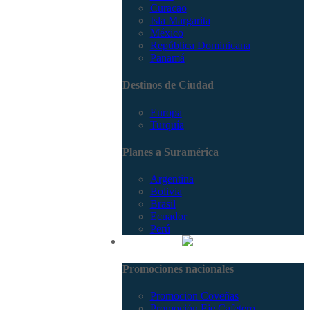
Curacao
Isla Margarita
México
República Dominicana
Panamá
Destinos de Ciudad
Europa
Turquía
Planes a Suramérica
Argentina
Bolivia
Brasil
Ecuador
Perú
Promociones
Promociones nacionales
Promocion Coveñas
Promoción Eje Cafetero