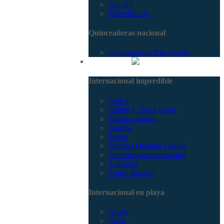
San Gil
Villavicencio
Quinceañeras nacional
Quinceañeras San Andrés
Internacional
Internacional imperdible
Africa
Egipto y Tierra Santa
Estados unidos
Europa
Japón
Parques Orlando Florida
Cruceros internacionales
Tailandia
Viajes Baratos
Internacional en playa
Aruba
Cuba