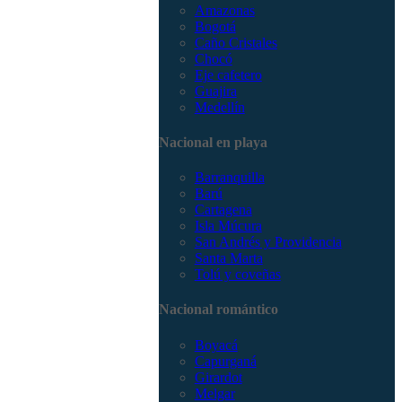
Amazonas
Bogotá
Caño Cristales
Chocó
Eje cafetero
Guajira
Medellín
Nacional en playa
Barranquilla
Barú
Cartagena
Isla Múcura
San Andrés y Providencia
Santa Marta
Tolú y coveñas
Nacional romántico
Boyacá
Capurganá
Girardot
Melgar