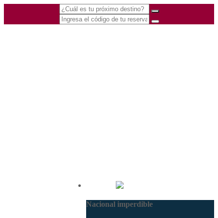
(601) 530 5586 -
Nacional
3168770630
Nacional imperdible
3168785400