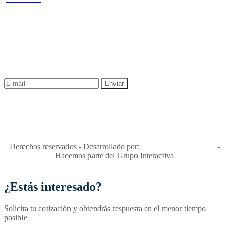
Política de Sostenibilidad
NEWSLETTER
¡Recibe las mejores promociones para tus viajes,
descuentos y ofertas!
"Viajes Interactiva SAS - Nit 900.460.613-2, amiga de los niños y
niñas y enemiga de su explotación y de su abuso sexual."
Apóyamos la ley 679 que penaliza estos delitos en Colombia"
RNT No. 26346
Derechos reservados - Desarrollado por:
T&T Interactiva S.A.S
-
Hacemos parte del Grupo Interactiva
¿Estás interesado?
Solicita tu cotización y obtendrás respuesta en el menor tiempo
posible