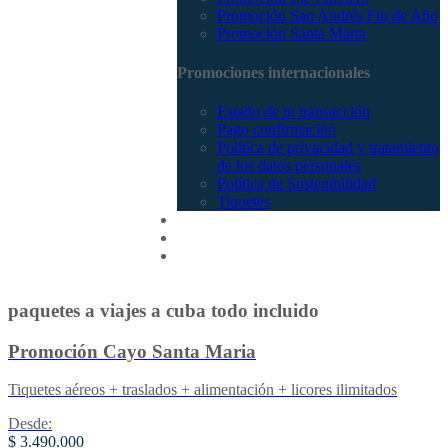
Promoción San Andrés Fin de Año
Promoción Santa Marta
Promociones internacionales
Estado de tu transacción
Pago confirmación
Política de privacidad y tratamiento
de los datos personales
Política de Sostenibilidad
Tiquetes
Cotizar
Vuelos
Contactenos
paquetes a viajes a cuba todo incluido
Promoción Cayo Santa Maria
Tiquetes aéreos + traslados + alimentación + licores ilimitados
Desde:
$ 3.490.000