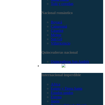
Tolú y coveñas
Nacional romántico
Boyacá
Capurganá
Girardot
Melgar
San Gil
Villavicencio
Quinceañeras nacional
Quinceañeras San Andrés
Internacional
Internacional imperdible
Africa
Egipto y Tierra Santa
Estados unidos
Europa
Japón