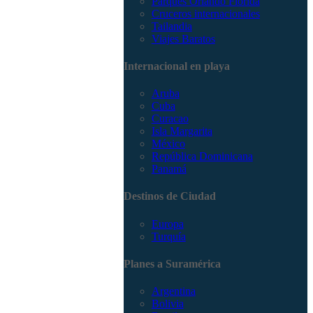
Parques Orlando Florida
Cruceros internacionales
Tailandia
Viajes Baratos
Internacional en playa
Aruba
Cuba
Curacao
Isla Margarita
México
República Dominicana
Panamá
Destinos de Ciudad
Europa
Turquía
Planes a Suramérica
Argentina
Bolivia