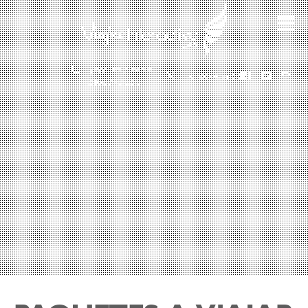
(601) 530 5586 -
3168785400
3168770630