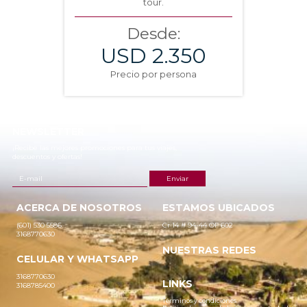
tour.
Desde:
USD 2.350
Precio por persona
NEWSLETTER
¡Recibe las mejores promociones para tus viajes,
descuentos y ofertas!
ACERCA DE NOSOTROS
ESTAMOS UBICADOS
(601) 530 5586
Cr 14 # 94-44 OF 602
3168770630
NUESTRAS REDES
CELULAR Y WHATSAPP
3168770630
LINKS
3168785400
Términos y condiciones