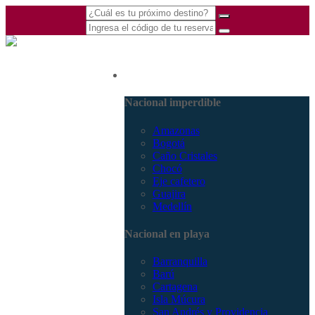
(601) 530 5586 -
Nacional
3168770630
3168785400
Nacional imperdible
Amazonas
Bogotá
Caño Cristales
Chocó
Eje cafetero
Guajira
Medellín
Nacional en playa
Barranquilla
Barú
Cartagena
Isla Múcura
San Andrés y Providencia