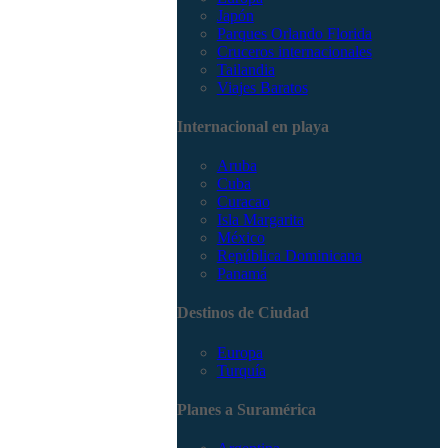
Japón
Parques Orlando Florida
Cruceros internacionales
Tailandia
Viajes Baratos
Internacional en playa
Aruba
Cuba
Curacao
Isla Margarita
México
República Dominicana
Panamá
Destinos de Ciudad
Europa
Turquía
Planes a Suramérica