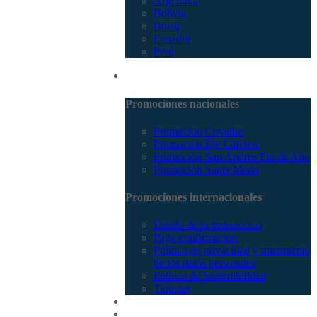
Argentina
Bolivia
Brasil
Ecuador
Perú
Promociones
Promociones nacionales
Promocion Coveñas
Promoción Eje Cafetero
Promoción San Andrés Fin de Año
Promoción Santa Marta
Promociones internacionales
Estado de tu transacción
Pago confirmación
Política de privacidad y tratamiento
de los datos personales
Política de Sostenibilidad
Tiquetes
Cotizar
Vuelos