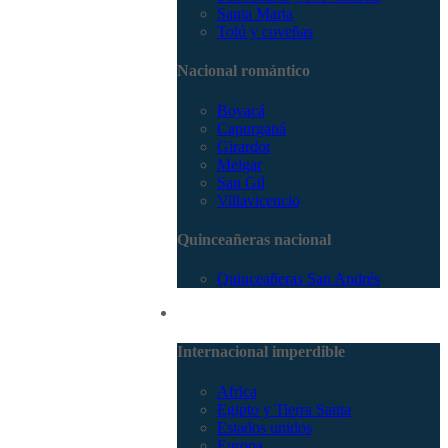
Santa Marta
Tolú y coveñas
Nacional romántico
Boyacá
Capurganá
Girardot
Melgar
San Gil
Villavicencio
Quinceañeras nacional
Quinceañeras San Andrés
Internacional
Internacional imperdible
Africa
Egipto y Tierra Santa
Estados unidos
Europa