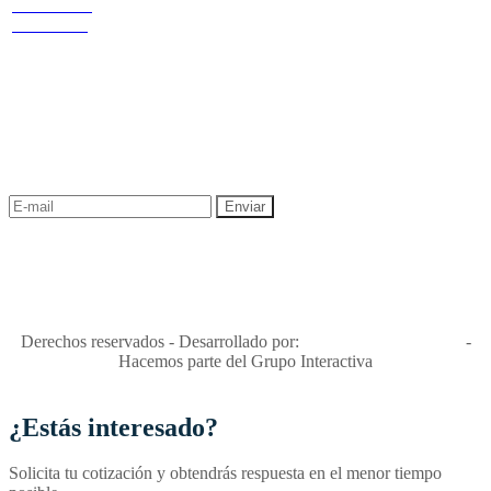
Cr 14 # 94-
privacidad y tratamiento de datos
44 OF 602
Política de Sostenibilidad
NEWSLETTER
¡Recibe las mejores promociones para tus viajes,
descuentos y ofertas!
"Viajes Interactiva SAS - Nit 900.460.613-2, amiga de los niños y
niñas y enemiga de su explotación y de su abuso sexual."
Apóyamos la ley 679 que penaliza estos delitos en Colombia"
RNT No. 26346
Derechos reservados - Desarrollado por:
T&T Interactiva S.A.S
-
Hacemos parte del Grupo Interactiva
¿Estás interesado?
Solicita tu cotización y obtendrás respuesta en el menor tiempo