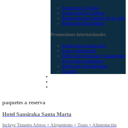
Promocion Coveñas
Promoción Eje Cafetero
Promoción San Andrés Fin de Año
Promoción Santa Marta
Promociones internacionales
Estado de tu transacción
Pago confirmación
Política de privacidad y tratamiento
de los datos personales
Política de Sostenibilidad
Tiquetes
Cotizar
Vuelos
Contactenos
paquetes a reserva
Hotel Sansiraka Santa Marta
Incluye Tiquetes Aéreos + Alojamiento + Tours + Alimentación