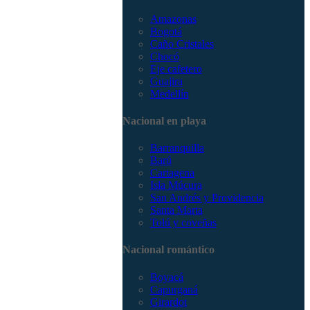
Amazonas
Bogotá
Caño Cristales
Chocó
Eje cafetero
Guajira
Medellín
Nacional en playa
Barranquilla
Barú
Cartagena
Isla Múcura
San Andrés y Providencia
Santa Marta
Tolú y coveñas
Nacional romántico
Boyacá
Capurganá
Girardot