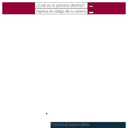
(601) 530 5586 -
Nacional
3168770630
3168785400
Nacional imperdible