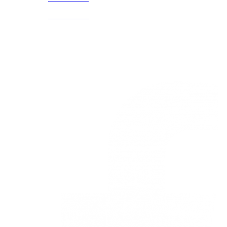
5586
3168785400
3168770630
Nuestras redes