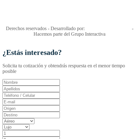
"Viajes Interactiva SAS - Nit 900.460.613-2, amiga de los niños y
niñas y enemiga de su explotación y de su abuso sexual."
Apóyamos la ley 679 que penaliza estos delitos en Colombia"
RNT No. 26346
Derechos reservados - Desarrollado por:
T&T Interactiva S.A.S
-
Hacemos parte del Grupo Interactiva
¿Estás interesado?
Solicita tu cotización y obtendrás respuesta en el menor tiempo
posible