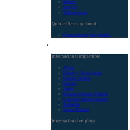
Melgar
San Gil
Villavicencio
Quinceañeras nacional
Quinceañeras San Andrés
Internacional
Internacional imperdible
Africa
Egipto y Tierra Santa
Estados unidos
Europa
Japón
Parques Orlando Florida
Cruceros internacionales
Tailandia
Viajes Baratos
Internacional en playa