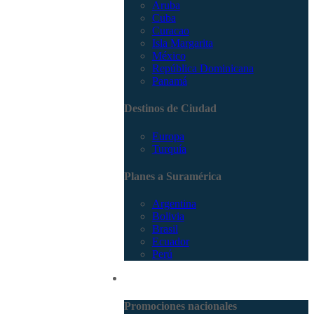
Aruba
Cuba
Curacao
Isla Margarita
México
República Dominicana
Panamá
Destinos de Ciudad
Europa
Turquía
Planes a Suramérica
Argentina
Bolivia
Brasil
Ecuador
Perú
Promociones
Promociones nacionales