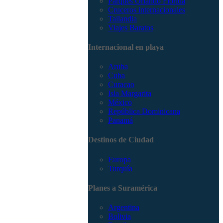
Parques Orlando Florida
Cruceros internacionales
Tailandia
Viajes Baratos
Internacional en playa
Aruba
Cuba
Curacao
Isla Margarita
México
República Dominicana
Panamá
Destinos de Ciudad
Europa
Turquía
Planes a Suramérica
Argentina
Bolivia