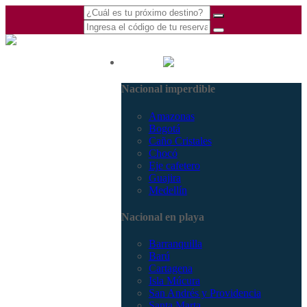
(601) 530 5586 -
Nacional
3168770630
Nacional imperdible
3168785400
Amazonas
Bogotá
Caño Cristales
Chocó
Eje cafetero
Guajira
Medellín
Nacional en playa
Barranquilla
Barú
Cartagena
Isla Múcura
San Andrés y Providencia
Santa Marta