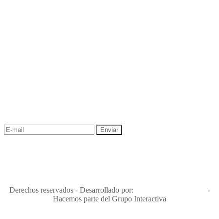
NEWSLETTER
¡Recibe las mejores promociones para tus viajes,
descuentos y ofertas!
"Viajes Interactiva SAS - Nit 900.460.613-2, amiga de los niños y
niñas y enemiga de su explotación y de su abuso sexual."
Apóyamos la ley 679 que penaliza estos delitos en Colombia"
RNT No. 26346
Derechos reservados - Desarrollado por:
T&T Interactiva S.A.S
-
Hacemos parte del Grupo Interactiva