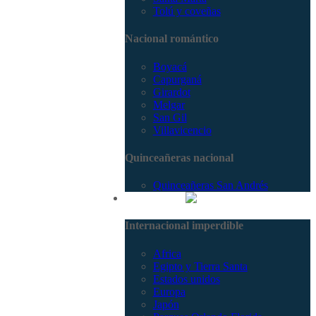
Tolú y coveñas
Nacional romántico
Boyacá
Capurganá
Girardot
Melgar
San Gil
Villavicencio
Quinceañeras nacional
Quinceañeras San Andrés
Internacional
Internacional imperdible
Africa
Egipto y Tierra Santa
Estados unidos
Europa
Japón