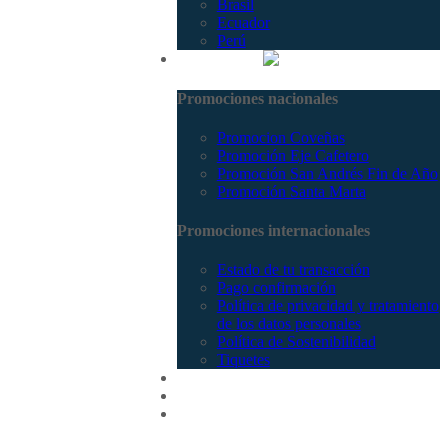
Brasil
Ecuador
Perú
Promociones
Promociones nacionales
Promocion Coveñas
Promoción Eje Cafetero
Promoción San Andrés Fin de Año
Promoción Santa Marta
Promociones internacionales
Estado de tu transacción
Pago confirmación
Política de privacidad y tratamiento
de los datos personales
Política de Sostenibilidad
Tiquetes
Cotizar
Vuelos
Contactenos