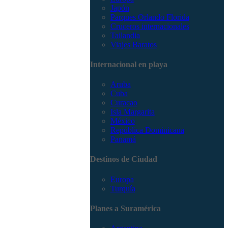
Japón
Parques Orlando Florida
Cruceros internacionales
Tailandia
Viajes Baratos
Internacional en playa
Aruba
Cuba
Curacao
Isla Margarita
México
República Dominicana
Panamá
Destinos de Ciudad
Europa
Turquía
Planes a Suramérica