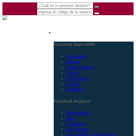
(601) 530 5586 -
Nacional
3168770630
3168785400
Nacional imperdible
Amazonas
Bogotá
Caño Cristales
Chocó
Eje cafetero
Guajira
Medellín
Nacional en playa
Barranquilla
Barú
Cartagena
Isla Múcura
San Andrés y Providencia