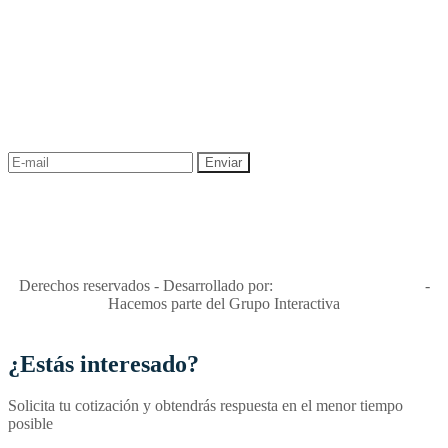
NEWSLETTER
¡Recibe las mejores promociones para tus viajes,
descuentos y ofertas!
"Viajes Interactiva SAS - Nit 900.460.613-2, amiga de los niños y
niñas y enemiga de su explotación y de su abuso sexual."
Apóyamos la ley 679 que penaliza estos delitos en Colombia"
RNT No. 26346
Derechos reservados - Desarrollado por:
T&T Interactiva S.A.S
-
Hacemos parte del Grupo Interactiva
¿Estás interesado?
Solicita tu cotización y obtendrás respuesta en el menor tiempo
posible