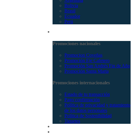
Argentina
Bolivia
Brasil
Ecuador
Perú
Promociones
Promociones nacionales
Promocion Coveñas
Promoción Eje Cafetero
Promoción San Andrés Fin de Año
Promoción Santa Marta
Promociones internacionales
Estado de tu transacción
Pago confirmación
Política de privacidad y tratamiento
de los datos personales
Política de Sostenibilidad
Tiquetes
Cotizar
Vuelos