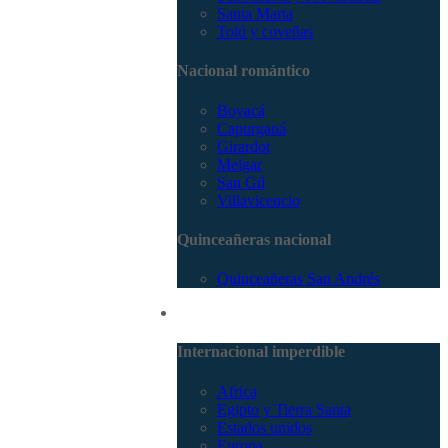
Santa Marta
Tolú y coveñas
Nacional romántico
Boyacá
Capurganá
Girardot
Melgar
San Gil
Villavicencio
Quinceañeras nacional
Quinceañeras San Andrés
Internacional
Internacional imperdible
Africa
Egipto y Tierra Santa
Estados unidos
Europa