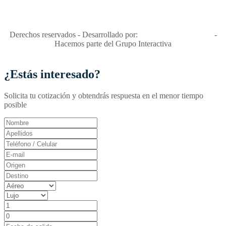
Apóyamos la ley 679 que penaliza estos delitos en Colombia"
RNT No. 26346
Derechos reservados - Desarrollado por:
T&T Interactiva S.A.S
-
Hacemos parte del Grupo Interactiva
¿Estás interesado?
Solicita tu cotización y obtendrás respuesta en el menor tiempo
posible