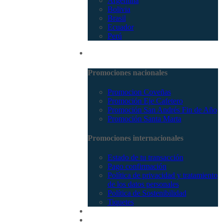
Argentina
Bolivia
Brasil
Ecuador
Perú
Promociones
Promociones nacionales
Promocion Coveñas
Promoción Eje Cafetero
Promoción San Andrés Fin de Año
Promoción Santa Marta
Promociones internacionales
Estado de tu transacción
Pago confirmación
Política de privacidad y tratamiento
de los datos personales
Política de Sostenibilidad
Tiquetes
Cotizar
Vuelos