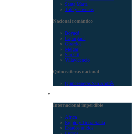
Santa Marta
Tolú y coveñas
Nacional romántico
Boyacá
Capurganá
Girardot
Melgar
San Gil
Villavicencio
Quinceañeras nacional
Quinceañeras San Andrés
Internacional
Internacional imperdible
Africa
Egipto y Tierra Santa
Estados unidos
Europa