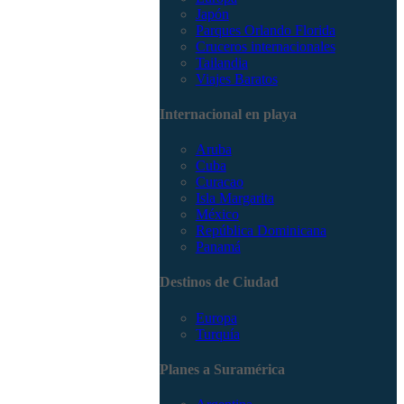
Japón
Parques Orlando Florida
Cruceros internacionales
Tailandia
Viajes Baratos
Internacional en playa
Aruba
Cuba
Curacao
Isla Margarita
México
República Dominicana
Panamá
Destinos de Ciudad
Europa
Turquía
Planes a Suramérica