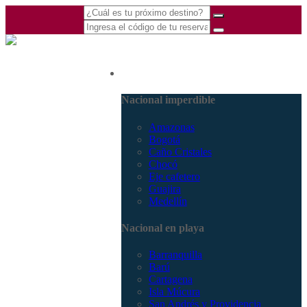
(601) 530 5586 -
Nacional
3168770630
3168785400
Nacional imperdible
Amazonas
Bogotá
Caño Cristales
Chocó
Eje cafetero
Guajira
Medellín
Nacional en playa
Barranquilla
Barú
Cartagena
Isla Múcura
San Andrés y Providencia