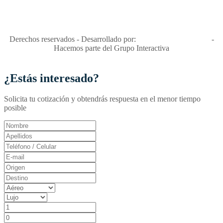
niñas y enemiga de su explotación y de su abuso sexual."
Apóyamos la ley 679 que penaliza estos delitos en Colombia"
RNT No. 26346
Derechos reservados - Desarrollado por:
T&T Interactiva S.A.S
-
Hacemos parte del Grupo Interactiva
¿Estás interesado?
Solicita tu cotización y obtendrás respuesta en el menor tiempo
posible