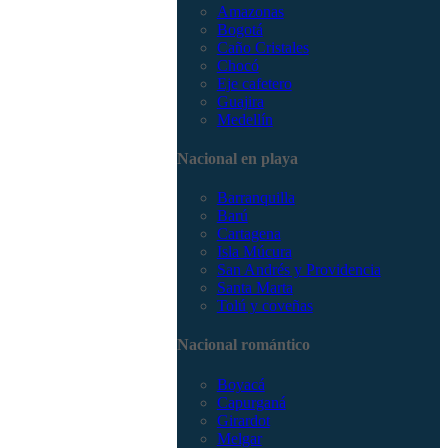
Amazonas
Bogotá
Caño Cristales
Chocó
Eje cafetero
Guajira
Medellín
Nacional en playa
Barranquilla
Barú
Cartagena
Isla Múcura
San Andrés y Providencia
Santa Marta
Tolú y coveñas
Nacional romántico
Boyacá
Capurganá
Girardot
Melgar