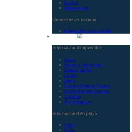
San Gil
Villavicencio
Quinceañeras nacional
Quinceañeras San Andrés
Internacional
Internacional imperdible
Africa
Egipto y Tierra Santa
Estados unidos
Europa
Japón
Parques Orlando Florida
Cruceros internacionales
Tailandia
Viajes Baratos
Internacional en playa
Aruba
Cuba