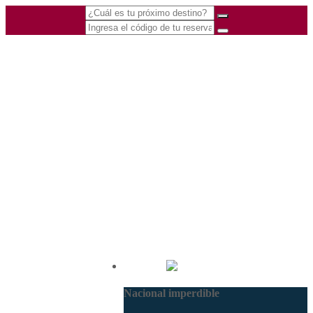
(601) 530 5586 -
Nacional
3168770630
Nacional imperdible
3168785400