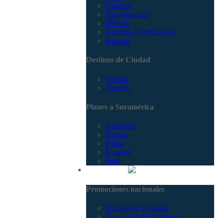
Curacao
Isla Margarita
México
República Dominicana
Panamá
Destinos de Ciudad
Europa
Turquía
Planes a Suramérica
Argentina
Bolivia
Brasil
Ecuador
Perú
Promociones
Promociones nacionales
Promocion Coveñas
Promoción Eje Cafetero