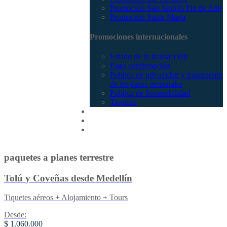
Promoción San Andrés Fin de Año
Promoción Santa Marta
Promociones internacionales
Estado de tu transacción
Pago confirmación
Política de privacidad y tratamiento
de los datos personales
Política de Sostenibilidad
Tiquetes
Cotizar
Vuelos
Contactenos
paquetes a planes terrestre
Tolú y Coveñas desde Medellín
Tiquetes aéreos + Alojamiento + Tours
Desde:
$ 1.060.000