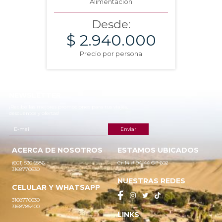
Alimentación
Desde:
$ 2.940.000
Precio por persona
NEWSLETTER
¡Recibe las mejores promociones para tus viajes,
descuentos y ofertas!
ACERCA DE NOSOTROS
ESTAMOS UBICADOS
(601) 530 5586
Cr 14 # 94-44 OF 602
3168770630
NUESTRAS REDES
CELULAR Y WHATSAPP
3168770630
3168785400
LINKS