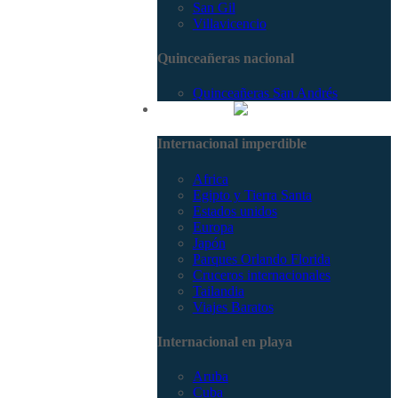
San Gil
Villavicencio
Quinceañeras nacional
Quinceañeras San Andrés
Internacional
Internacional imperdible
Africa
Egipto y Tierra Santa
Estados unidos
Europa
Japón
Parques Orlando Florida
Cruceros internacionales
Tailandia
Viajes Baratos
Internacional en playa
Aruba
Cuba