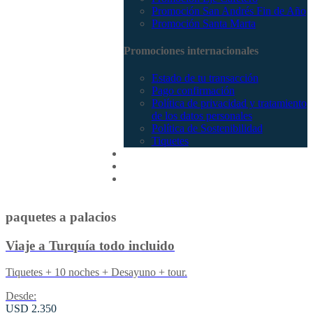
Promoción San Andrés Fin de Año
Promoción Santa Marta
Promociones internacionales
Estado de tu transacción
Pago confirmación
Política de privacidad y tratamiento
de los datos personales
Política de Sostenibilidad
Tiquetes
Cotizar
Vuelos
Contactenos
paquetes a palacios
Viaje a Turquía todo incluido
Tiquetes + 10 noches + Desayuno + tour.
Desde:
USD 2.350