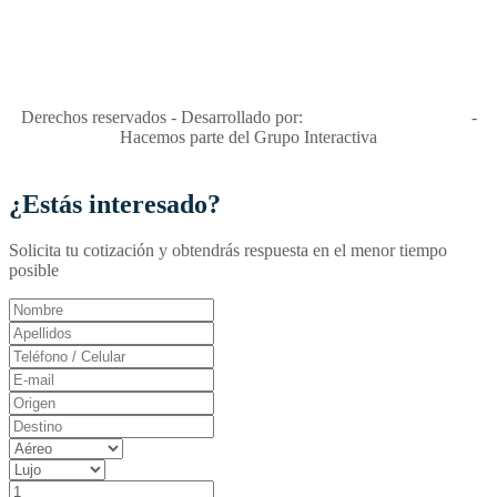
"Viajes Interactiva SAS - Nit 900.460.613-2, amiga de los niños y
niñas y enemiga de su explotación y de su abuso sexual."
Apóyamos la ley 679 que penaliza estos delitos en Colombia"
RNT No. 26346
Derechos reservados - Desarrollado por:
T&T Interactiva S.A.S
-
Hacemos parte del Grupo Interactiva
¿Estás interesado?
Solicita tu cotización y obtendrás respuesta en el menor tiempo
posible