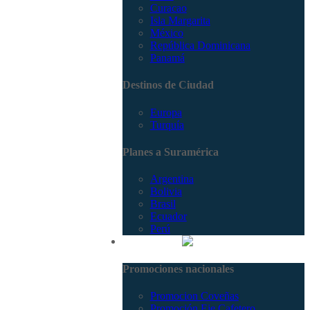
Curacao
Isla Margarita
México
República Dominicana
Panamá
Destinos de Ciudad
Europa
Turquía
Planes a Suramérica
Argentina
Bolivia
Brasil
Ecuador
Perú
Promociones
Promociones nacionales
Promocion Coveñas
Promoción Eje Cafetero