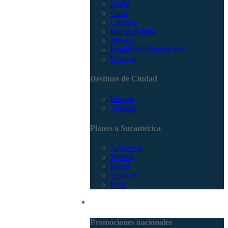
Aruba
Cuba
Curacao
Isla Margarita
México
República Dominicana
Panamá
Destinos de Ciudad
Europa
Turquía
Planes a Suramérica
Argentina
Bolivia
Brasil
Ecuador
Perú
Promociones
Promociones nacionales