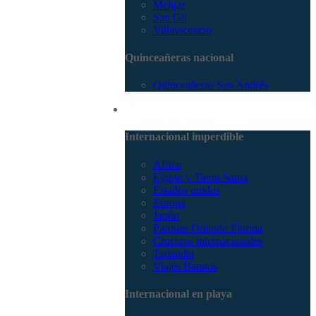
Melgar
San Gil
Villavicencio
Quinceañeras nacional
Quinceañeras San Andrés
Internacional
Internacional imperdible
Africa
Egipto y Tierra Santa
Estados unidos
Europa
Japón
Parques Orlando Florida
Cruceros internacionales
Tailandia
Viajes Baratos
Internacional en playa