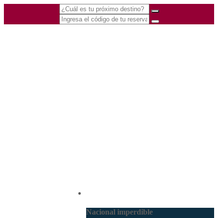
(601) 530 5586 -
Nacional
3168770630
3168785400
Nacional imperdible