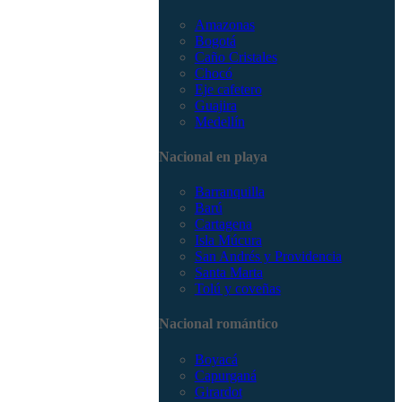
Amazonas
Bogotá
Caño Cristales
Chocó
Eje cafetero
Guajira
Medellín
Nacional en playa
Barranquilla
Barú
Cartagena
Isla Múcura
San Andrés y Providencia
Santa Marta
Tolú y coveñas
Nacional romántico
Boyacá
Capurganá
Girardot