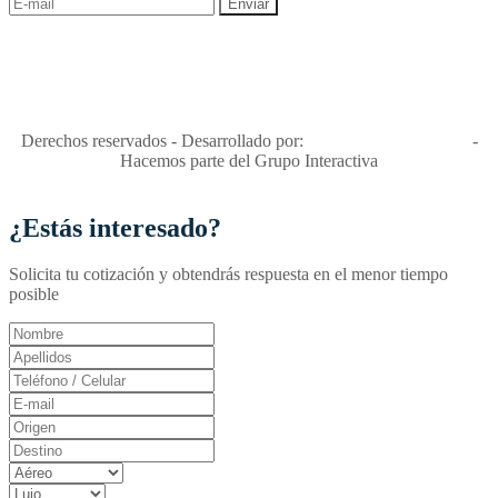
"Viajes Interactiva SAS - Nit 900.460.613-2, amiga de los niños y
niñas y enemiga de su explotación y de su abuso sexual."
Apóyamos la ley 679 que penaliza estos delitos en Colombia"
RNT No. 26346
Derechos reservados - Desarrollado por:
T&T Interactiva S.A.S
-
Hacemos parte del Grupo Interactiva
¿Estás interesado?
Solicita tu cotización y obtendrás respuesta en el menor tiempo
posible