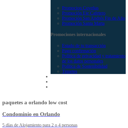
Promocion Coveñas
Promoción Eje Cafetero
Promoción San Andrés Fin de Año
Promoción Santa Marta
Promociones internacionales
Estado de tu transacción
Pago confirmación
Política de privacidad y tratamiento
de los datos personales
Política de Sostenibilidad
Tiquetes
Cotizar
Vuelos
Contactenos
paquetes a orlando low cost
Condominio en Orlando
5 días de Alojamiento para 2 o 4 personas