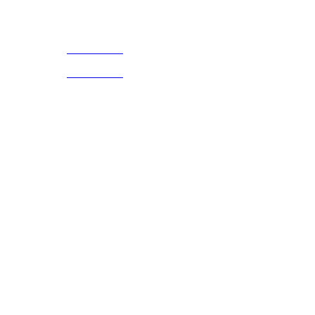
Acerca de
CELULAR Y WHATSAPP
nosotros
3168770630
(601) 530
5586
3168785400
3168770630
Nuestras redes
Estamos