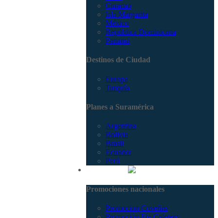
Curacao
Isla Margarita
México
República Dominicana
Panamá
Destinos de Ciudad
Europa
Turquía
Planes a Suramérica
Argentina
Bolivia
Brasil
Ecuador
Perú
Promociones
Promociones nacionales
Promocion Coveñas
Promoción Eje Cafetero