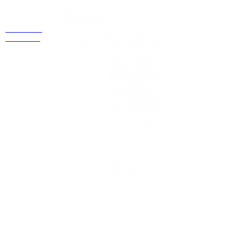
ubicados
Cr 14 # 94-
44 OF 602
NEWSLETTER
¡Recibe las mejores promociones para tus viajes,