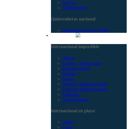
San Gil
Villavicencio
Quinceañeras nacional
Quinceañeras San Andrés
Internacional
Internacional imperdible
Africa
Egipto y Tierra Santa
Estados unidos
Europa
Japón
Parques Orlando Florida
Cruceros internacionales
Tailandia
Viajes Baratos
Internacional en playa
Aruba
Cuba