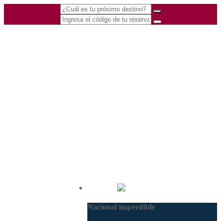
(601) 530 5586 -
Nacional
3168770630
Nacional imperdible
3168785400