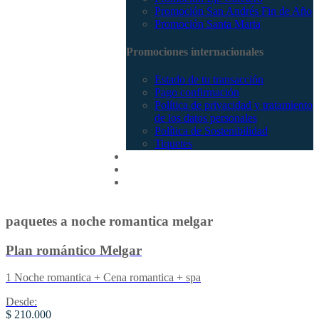
Promoción San Andrés Fin de Año
Promoción Santa Marta
Promociones internacionales
Estado de tu transacción
Pago confirmación
Política de privacidad y tratamiento
de los datos personales
Política de Sostenibilidad
Tiquetes
Cotizar
Vuelos
Contactenos
paquetes a noche romantica melgar
Plan romántico Melgar
1 Noche romantica + Cena romantica + spa
Desde:
$ 210.000