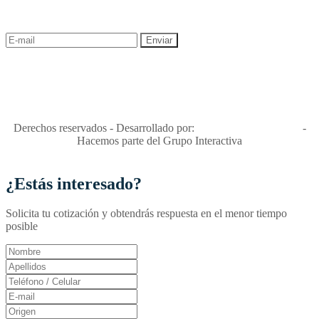
descuentos y ofertas!
"Viajes Interactiva SAS - Nit 900.460.613-2, amiga de los niños y
niñas y enemiga de su explotación y de su abuso sexual."
Apóyamos la ley 679 que penaliza estos delitos en Colombia"
RNT No. 26346
Derechos reservados - Desarrollado por:
T&T Interactiva S.A.S
-
Hacemos parte del Grupo Interactiva
¿Estás interesado?
Solicita tu cotización y obtendrás respuesta en el menor tiempo
posible