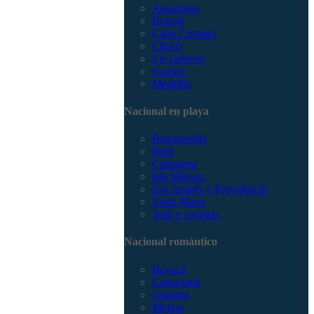
Amazonas
Bogotá
Caño Cristales
Chocó
Eje cafetero
Guajira
Medellín
Nacional en playa
Barranquilla
Barú
Cartagena
Isla Múcura
San Andrés y Providencia
Santa Marta
Tolú y coveñas
Nacional romántico
Boyacá
Capurganá
Girardot
Melgar